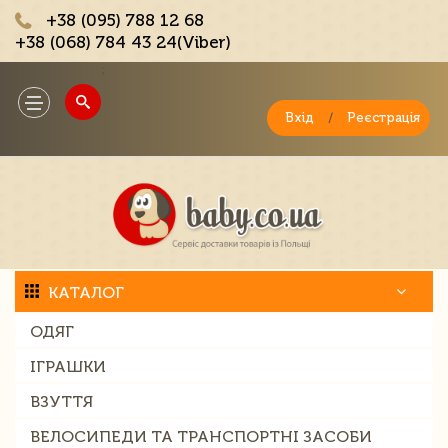
+38 (095) 788 12 68
+38 (068) 784 43 24(Viber)
;
Toggle
navigation
Вхід
/
Реєстрація
КАТАЛОГ
ОДЯГ
ІГРАШКИ
ВЗУТТЯ
ВЕЛОСИПЕДИ ТА ТРАНСПОРТНІ ЗАСОБИ