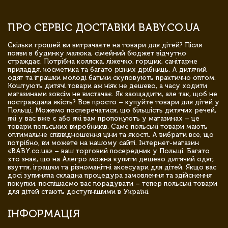
ПРО СЕРВІС ДОСТАВКИ BABY.CO.UA
Скільки грошей ви витрачаєте на товари для дітей? Після
появи в будинку малюка, сімейний бюджет відчутно
страждає. Потрібна коляска, ліжечко, горщик, санітарне
приладдя, косметика та багато різних дрібниць. А дитячий
одяг та іграшки молоді батьки скуповують практично оптом.
Коштують дитячі товари аж ніяк не дешево, а часу ходити
магазинами зовсім не вистачає. Як заощадити, але так, щоб не
постраждала якість? Все просто – купуйте товари для дітей у
Польщі. Можемо посперечатися, що більшість дитячих речей,
які у вас вже є або які вам пропонують у магазинах – це
товари польських виробників. Саме польські товари мають
оптимальне співвідношення ціни та якості. А вибрати все, що
потрібно, ви можете на нашому сайті. Інтернет-магазин
«BABY.co.ua» – ваш торговий посередник у Польщі. Багато
хто знає, що на Алегро можна купити дешево дитячий одяг,
взуття, іграшки та різноманітні аксесуари для дітей. Якщо вас
досі зупиняла складна процедура замовлення та здійснення
покупки, поспішаємо вас порадувати – тепер польські товари
для дітей стають доступнішими в Україні.
ІНФОРМАЦІЯ