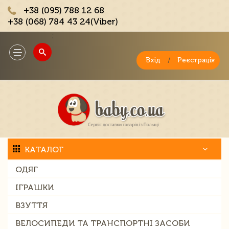
+38 (095) 788 12 68
+38 (068) 784 43 24(Viber)
;
Toggle
navigation
Вхід
/
Реєстрація
КАТАЛОГ
ОДЯГ
ІГРАШКИ
ВЗУТТЯ
ВЕЛОСИПЕДИ ТА ТРАНСПОРТНІ ЗАСОБИ