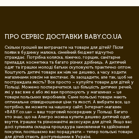
ПРО СЕРВІС ДОСТАВКИ BABY.CO.UA
Скільки грошей ви витрачаєте на товари для дітей? Після
появи в будинку малюка, сімейний бюджет відчутно
страждає. Потрібна коляска, ліжечко, горщик, санітарне
приладдя, косметика та багато різних дрібниць. А дитячий
одяг та іграшки молоді батьки скуповують практично оптом.
Коштують дитячі товари аж ніяк не дешево, а часу ходити
магазинами зовсім не вистачає. Як заощадити, але так, щоб не
постраждала якість? Все просто – купуйте товари для дітей у
Польщі. Можемо посперечатися, що більшість дитячих речей,
які у вас вже є або які вам пропонують у магазинах – це
товари польських виробників. Саме польські товари мають
оптимальне співвідношення ціни та якості. А вибрати все, що
потрібно, ви можете на нашому сайті. Інтернет-магазин
«BABY.co.ua» – ваш торговий посередник у Польщі. Багато
хто знає, що на Алегро можна купити дешево дитячий одяг,
взуття, іграшки та різноманітні аксесуари для дітей. Якщо вас
досі зупиняла складна процедура замовлення та здійснення
покупки, поспішаємо вас порадувати – тепер польські товари
для дітей стають доступнішими в Україні.