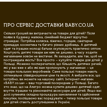
ПРО СЕРВІС ДОСТАВКИ BABY.CO.UA
Скільки грошей ви витрачаєте на товари для дітей? Після
появи в будинку малюка, сімейний бюджет відчутно
страждає. Потрібна коляска, ліжечко, горщик, санітарне
приладдя, косметика та багато різних дрібниць. А дитячий
одяг та іграшки молоді батьки скуповують практично оптом.
Коштують дитячі товари аж ніяк не дешево, а часу ходити
магазинами зовсім не вистачає. Як заощадити, але так, щоб не
постраждала якість? Все просто – купуйте товари для дітей у
Польщі. Можемо посперечатися, що більшість дитячих речей,
які у вас вже є або які вам пропонують у магазинах – це
товари польських виробників. Саме польські товари мають
оптимальне співвідношення ціни та якості. А вибрати все, що
потрібно, ви можете на нашому сайті. Інтернет-магазин
«BABY.co.ua» – ваш торговий посередник у Польщі. Багато
хто знає, що на Алегро можна купити дешево дитячий одяг,
взуття, іграшки та різноманітні аксесуари для дітей. Якщо вас
досі зупиняла складна процедура замовлення та здійснення
покупки, поспішаємо вас порадувати – тепер польські товари
для дітей стають доступнішими в Україні.