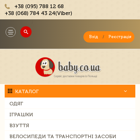
+38 (095) 788 12 68
+38 (068) 784 43 24(Viber)
;
Toggle
navigation
Вхід
/
Реєстрація
КАТАЛОГ
ОДЯГ
ІГРАШКИ
ВЗУТТЯ
ВЕЛОСИПЕДИ ТА ТРАНСПОРТНІ ЗАСОБИ