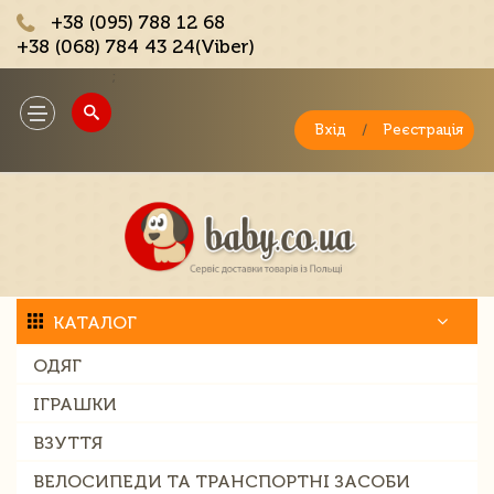
+38 (095) 788 12 68
+38 (068) 784 43 24(Viber)
;
Toggle
navigation
Вхід
/
Реєстрація
КАТАЛОГ
ОДЯГ
ІГРАШКИ
ВЗУТТЯ
ВЕЛОСИПЕДИ ТА ТРАНСПОРТНІ ЗАСОБИ