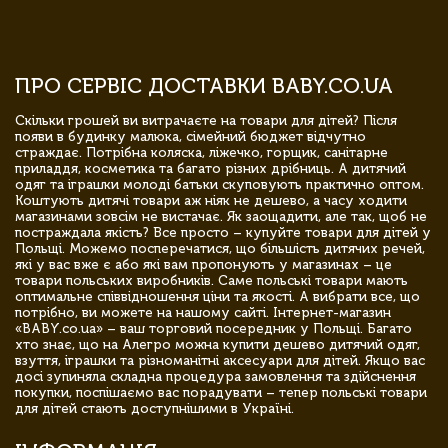
ПРО СЕРВІС ДОСТАВКИ BABY.CO.UA
Скільки грошей ви витрачаєте на товари для дітей? Після
появи в будинку малюка, сімейний бюджет відчутно
страждає. Потрібна коляска, ліжечко, горщик, санітарне
приладдя, косметика та багато різних дрібниць. А дитячий
одяг та іграшки молоді батьки скуповують практично оптом.
Коштують дитячі товари аж ніяк не дешево, а часу ходити
магазинами зовсім не вистачає. Як заощадити, але так, щоб не
постраждала якість? Все просто – купуйте товари для дітей у
Польщі. Можемо посперечатися, що більшість дитячих речей,
які у вас вже є або які вам пропонують у магазинах – це
товари польських виробників. Саме польські товари мають
оптимальне співвідношення ціни та якості. А вибрати все, що
потрібно, ви можете на нашому сайті. Інтернет-магазин
«BABY.co.ua» – ваш торговий посередник у Польщі. Багато
хто знає, що на Алегро можна купити дешево дитячий одяг,
взуття, іграшки та різноманітні аксесуари для дітей. Якщо вас
досі зупиняла складна процедура замовлення та здійснення
покупки, поспішаємо вас порадувати – тепер польські товари
для дітей стають доступнішими в Україні.