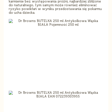
karmienie bez występowania próżni, najbardziej zbliżone
do naturalnego, tym samym może również eliminować
ryzyko powikłań w wyniku przedostawania się pokarmu
do ucha dziecka.