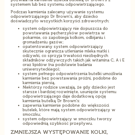
systemem lub bez systemu odpowietrzającego.
Podczas karmienia zalecamy używanie systemu
odpowietrzającego Dr Brown's, aby dziecko
doświadczyło wszystkich korzyści zdrowotnych:
system odpowietrzający nie dopuszcza do
powstawania pęcherzyków powietrza w
pokarmie, co zapobiega kolkom, odbijaniu i
gromadzeniu gazów;
opatentowany system odpowietrzający
skutecznie ogranicza utlenianie mleka matki i
odżywki, co sprzyja trwałości niezbędnych
składników odżywczych takich jak witamina C, A i E
oraz lipidów (na podstawie badania
uniwersyteckiego);
system pełnego odpowietrzenia butelki umożliwia
karmienie bez powstawania próżni, podobne do
karmienia piersią.
Niektórzy rodzice uważają, że gdy dziecko jest
starsze i bardziej rozwinięte, usunięcie systemu
odpowietrzającego daje dodatkową opcję
karmienia butelką Dr Brown's:
zapewnia karmienie podobne do większości
butelek, które mają system odpowietrzający w
smoczku;
system odpowietrzający w smoczku tworzy
odpowiednią szybkość przepływu.
ZMNIEJSZA WYSTĘPOWANIE KOLKI,