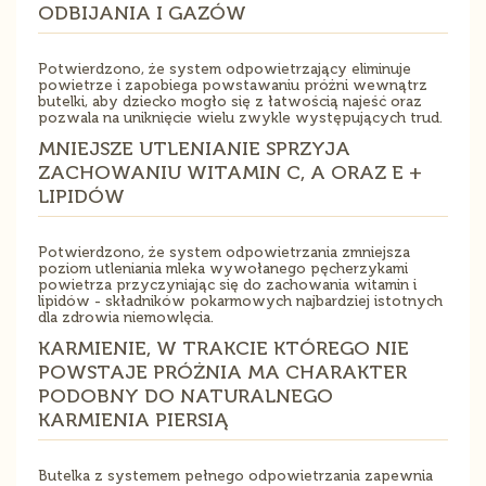
ODBIJANIA I GAZÓW
Potwierdzono, że system odpowietrzający eliminuje
powietrze i zapobiega powstawaniu próżni wewnątrz
butelki, aby dziecko mogło się z łatwością najeść oraz
pozwala na uniknięcie wielu zwykle występujących trud.
MNIEJSZE UTLENIANIE SPRZYJA
ZACHOWANIU WITAMIN C, A ORAZ E +
LIPIDÓW
Potwierdzono, że system odpowietrzania zmniejsza
poziom utleniania mleka wywołanego pęcherzykami
powietrza przyczyniając się do zachowania witamin i
lipidów - składników pokarmowych najbardziej istotnych
dla zdrowia niemowlęcia.
KARMIENIE, W TRAKCIE KTÓREGO NIE
POWSTAJE PRÓŻNIA MA CHARAKTER
PODOBNY DO NATURALNEGO
KARMIENIA PIERSIĄ
Butelka z systemem pełnego odpowietrzania zapewnia