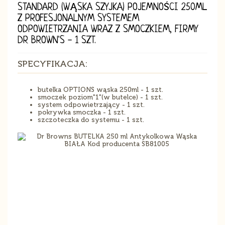
STANDARD (WĄSKA SZYJKA) POJEMNOŚCI 250ML
Z PROFESJONALNYM SYSTEMEM
ODPOWIETRZANIA WRAZ Z SMOCZKIEM, FIRMY
DR BROWN'S - 1 SZT.
SPECYFIKACJA:
butelka OPTIONS wąska 250ml - 1 szt.
smoczek poziom"1"(w butelce) - 1 szt.
system odpowietrzający - 1 szt.
pokrywka smoczka - 1 szt.
szczoteczka do systemu - 1 szt.