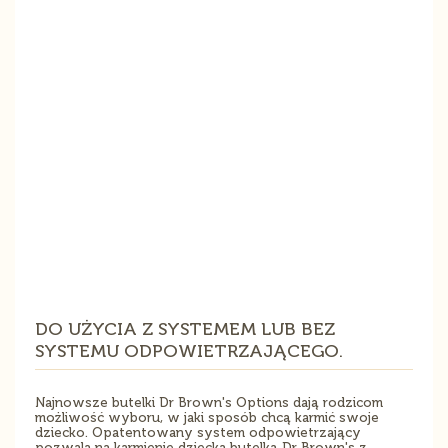
DO UŻYCIA Z SYSTEMEM LUB BEZ
SYSTEMU ODPOWIETRZAJĄCEGO.
Najnowsze butelki Dr Brown's Options dają rodzicom
możliwość wyboru, w jaki sposób chcą karmić swoje
dziecko. Opatentowany system odpowietrzający
pozwala na karmienie dziecka butelką Dr Brown's z