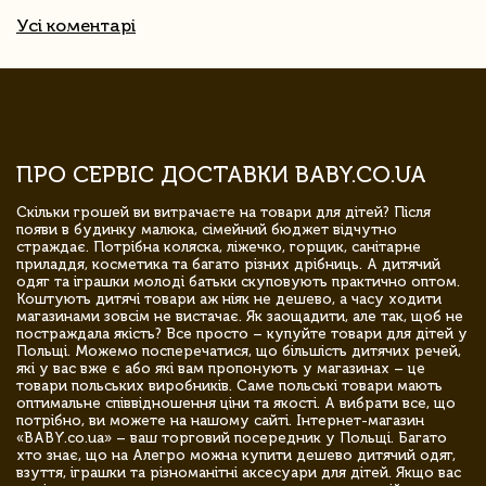
Усі коментарі
ПРО СЕРВІС ДОСТАВКИ BABY.CO.UA
Скільки грошей ви витрачаєте на товари для дітей? Після
появи в будинку малюка, сімейний бюджет відчутно
страждає. Потрібна коляска, ліжечко, горщик, санітарне
приладдя, косметика та багато різних дрібниць. А дитячий
одяг та іграшки молоді батьки скуповують практично оптом.
Коштують дитячі товари аж ніяк не дешево, а часу ходити
магазинами зовсім не вистачає. Як заощадити, але так, щоб не
постраждала якість? Все просто – купуйте товари для дітей у
Польщі. Можемо посперечатися, що більшість дитячих речей,
які у вас вже є або які вам пропонують у магазинах – це
товари польських виробників. Саме польські товари мають
оптимальне співвідношення ціни та якості. А вибрати все, що
потрібно, ви можете на нашому сайті. Інтернет-магазин
«BABY.co.ua» – ваш торговий посередник у Польщі. Багато
хто знає, що на Алегро можна купити дешево дитячий одяг,
взуття, іграшки та різноманітні аксесуари для дітей. Якщо вас