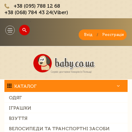
+38 (095) 788 12 68
+38 (068) 784 43 24(Viber)
;
Toggle
navigation
Вхід
/
Реєстрація
КАТАЛОГ
ОДЯГ
ІГРАШКИ
ВЗУТТЯ
ВЕЛОСИПЕДИ ТА ТРАНСПОРТНІ ЗАСОБИ