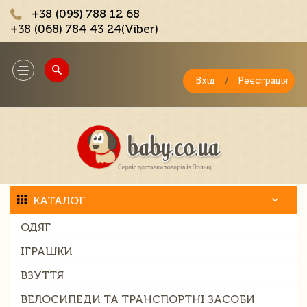
+38 (095) 788 12 68
+38 (068) 784 43 24(Viber)
;
Toggle
navigation
Вхід
/
Реєстрація
КАТАЛОГ
ОДЯГ
ІГРАШКИ
ВЗУТТЯ
ВЕЛОСИПЕДИ ТА ТРАНСПОРТНІ ЗАСОБИ