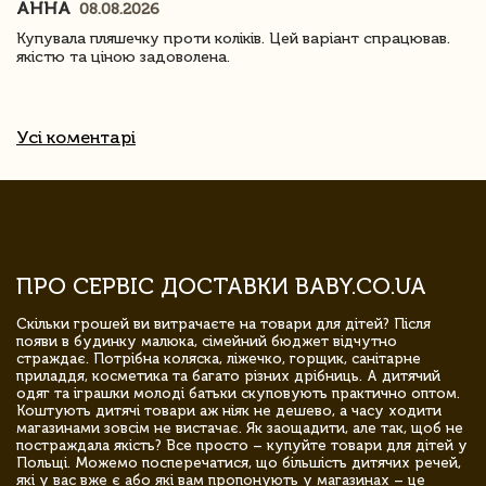
АННА
08.08.2026
Купувала пляшечку проти коліків. Цей варіант спрацював.
якістю та ціною задоволена.
Усі коментарі
ПРО СЕРВІС ДОСТАВКИ BABY.CO.UA
Скільки грошей ви витрачаєте на товари для дітей? Після
появи в будинку малюка, сімейний бюджет відчутно
страждає. Потрібна коляска, ліжечко, горщик, санітарне
приладдя, косметика та багато різних дрібниць. А дитячий
одяг та іграшки молоді батьки скуповують практично оптом.
Коштують дитячі товари аж ніяк не дешево, а часу ходити
магазинами зовсім не вистачає. Як заощадити, але так, щоб не
постраждала якість? Все просто – купуйте товари для дітей у
Польщі. Можемо посперечатися, що більшість дитячих речей,
які у вас вже є або які вам пропонують у магазинах – це