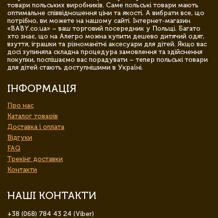
товари польських виробників. Саме польські товари мають
оптимальне співвідношення ціни та якості. А вибрати все, що
потрібно, ви можете на нашому сайті. Інтернет-магазин
«BABY.co.ua» – ваш торговий посередник у Польщі. Багато
хто знає, що на Алегро можна купити дешево дитячий одяг,
взуття, іграшки та різноманітні аксесуари для дітей. Якщо вас
досі зупиняла складна процедура замовлення та здійснення
покупки, поспішаємо вас порадувати – тепер польські товари
для дітей стають доступнішими в Україні.
ІНФОРМАЦІЯ
Про нас
Каталог товарів
Доставка і оплата
Відгуки
FAQ
Трекінг доставки
Контакти
НАШІ КОНТАКТИ
+38 (068) 784 43 24 (Viber)