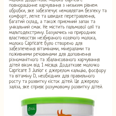
молока. Додаткове молоко Capricare -
повнораціонне харчування з низьким рівнем
обробки, яке забезпечує немовлятам безпеку та
комфорт, легке та швидке перетравлення,
багатий склад, а також приємний запах та
унікальний смак. Не містить пальмової олії та
мальтодекстрину. Базуючись на природних
властивостях незбираного козячого молока,
молоко Capricare було створено для
забезпечення вітамінами, мінералами та
поживними речовинами для доповнення
різноманітного та збалансованого харчування
дітей віком від 1 місяця. Додаткове молочко
Capricare 3 Junior є джерелом кальцію, фосфору
та вітаміну D, необхідних для правильного
росту та розвитку кісток дітей. Це джерело
заліза, яке сприяє розумовому розвитку дітей.