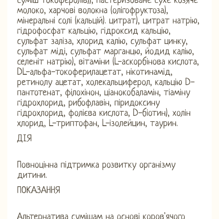
суміш токоферолів)), пастеризоване сухе козяче
молоко, харчові волокна (олігофруктоза),
мінеральні солі (кальцій). цитрат), цитрат натрію,
гідрофосфат кальцію, гідроксид кальцію,
сульфат заліза, хлорид калію, сульфат цинку,
сульфат міді, сульфат марганцю, йодид калію,
селеніт натрію), вітаміни (L-аскорбінова кислота,
DL-альфа-токоферилацетат, нікотинамід,
ретинолу ацетат, холекальциферол, кальцію D-
пантотенат, філохінон, ціанокобаламін, тіаміну
гідрохлорид, рибофлавін, піридоксину
гідрохлорид, фолієва кислота, D-біотин), холін
хлорид, L-триптофан, L-ізолейцин, таурин.
ДІЯ
Повноцінна підтримка розвитку організму
дитини.
ПОКАЗАННЯ
Альтернатива сумішам на основі коров'ячого