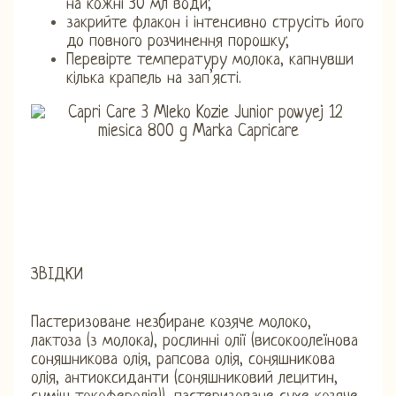
на кожні 30 мл води;
закрийте флакон і інтенсивно струсіть його
до повного розчинення порошку;
Перевірте температуру молока, капнувши
кілька крапель на зап’ясті.
ЗВІДКИ
Пастеризоване незбиране козяче молоко,
лактоза (з молока), рослинні олії (високоолеїнова
соняшникова олія, рапсова олія, соняшникова
олія, антиоксиданти (соняшниковий лецитин,