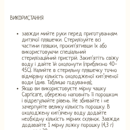
ВИКОРИСТАННЯ
завжди мийте руки перед приготуванням
дитячої пляшечки. Стерилізуйте всі
частини пляшки, прокип'ятивши їх або
використовуючи спеціальний
стерилізаційний пристрій. Закип'ятіть свіжу
воду і дайте їй охолонути (приблизно 40-
45C). Налийте в стерильну пляшечку точно
відміряну кількість охолодженої кип’яченої
води (див. Таблицю годування);
Якщо ви використовуєте мірну чашку
Capricare, обережно наповніть її порошком
і відрегулюйте рівень. Не збивайте і не
зачерпуйте велику кількість порошку. В
охолоджену кип’ячену воду додайте
необхідну кількість мірних склянок. Завжди
додавайте 1 мірну ложку порошку (4,3 г)