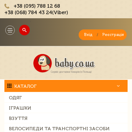
+38 (095) 788 12 68
+38 (068) 784 43 24(Viber)
;
Toggle
navigation
Вхід
/
Реєстрація
КАТАЛОГ
ОДЯГ
ІГРАШКИ
ВЗУТТЯ
ВЕЛОСИПЕДИ ТА ТРАНСПОРТНІ ЗАСОБИ