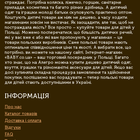
страждає. Потрібна коляска, ліжечко, горщик, санітарне
приладдя, косметика та багато різних дрібниць. А дитячий
одяг та іграшки молоді батьки скуповують практично оптом.
Коштують дитячі товари аж ніяк не дешево, а часу ходити
магазинами зовсім не вистачає. Як заощадити, але так, щоб не
постраждала якість? Все просто – купуйте товари для дітей у
Польщі. Можемо посперечатися, що більшість дитячих речей,
які у вас вже є або які вам пропонують у магазинах – це
товари польських виробників. Саме польські товари мають
оптимальне співвідношення ціни та якості. А вибрати все, що
потрібно, ви можете на нашому сайті. Інтернет-магазин
«BABY.co.ua» – ваш торговий посередник у Польщі. Багато
хто знає, що на Алегро можна купити дешево дитячий одяг,
взуття, іграшки та різноманітні аксесуари для дітей. Якщо вас
досі зупиняла складна процедура замовлення та здійснення
покупки, поспішаємо вас порадувати – тепер польські товари
для дітей стають доступнішими в Україні.
ІНФОРМАЦІЯ
Про нас
Каталог товарів
Доставка і оплата
Відгуки
FAQ