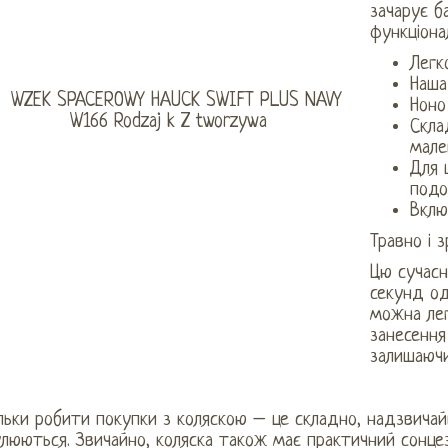
зачарує б
функціона
Легк
Наша
Ноно
Скла
мале
Для 
подо
Вклю
Травно і 
Цю сучасн
секунд од
можна лег
занесення
залишаючи
льки робити покупки з коляскою – це складно, надзвичай
улюються. Звичайно, коляска також має практичний сонце