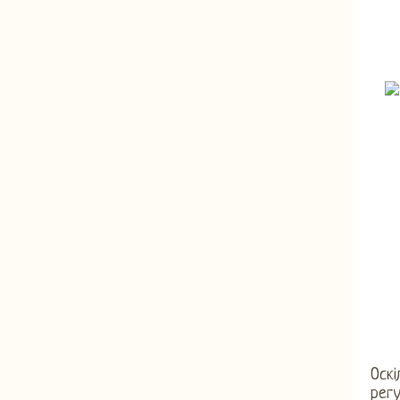
Оскі
рег