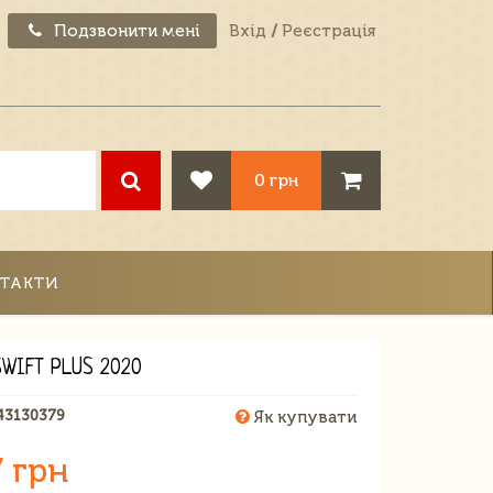
Подзвонити мені
Вхід
/
Реєстрація
0 грн
ТАКТИ
SWIFT PLUS 2020
43130379
Як купувати
 грн