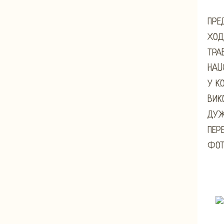
ПРЕ
ХОД
ТРА
HAU
У К
ВИК
ДУЖ
ПЕР
ФОТ