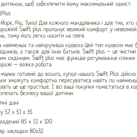
 дитиною, щоб забезпечити йому максимальний захист.
tPlus
Йорк, Ріо, Токіо! Для кожного мандрівника і для тих, хт
рожей! Swift plus пропонує великий комфорт у невеликій
ю, тому його легко носити на плечі.
 найменша та найзручніша коляска Цей тип коляски має 
ідників, а також для їхніх батьків. Swift plus – це чист
им сидінням. Swift plus має функцію регулювання спинки
орожі – важка робота.
малюк готовий до всього, купол нашого Swift Plus дійсно 
ьки зможуть комфортно пересуватися навіть по найменши
лять це ще простіше. І всі ваші покупки помістяться в ко
зпечать безпеку вашої дитини.
ічні дані
y 57 х 51 х 35
ладений 85 х 51 х 100
ір закладки 80х32