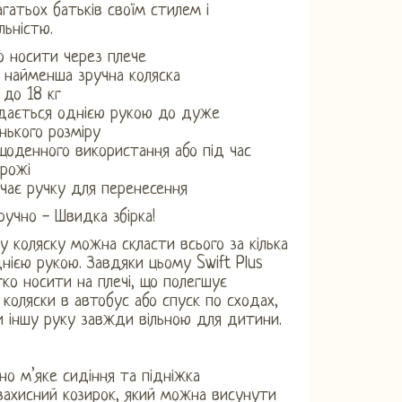
агатьох батьків своїм стилем і
льністю.
о носити через плече
 найменша зручна коляска
 до 18 кг
дається однією рукою до дуже
нького розміру
щоденного використання або під час
рожі
чає ручку для перенесення
зручно - Швидка збірка!
у коляску можна скласти всього за кілька
нією рукою. Завдяки цьому Swift Plus
ко носити на плечі, що полегшує
 коляски в автобус або спуск по сходах,
 іншу руку завжди вільною для дитини.
но м’яке сидіння та підніжка
захисний козирок, який можна висунути