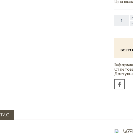
Ціна вка
ВСІ Т
Інформац
Стан тов
Доступна 
ПИС