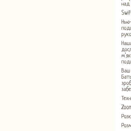
над
Swif
Нью-
подо
руко
Наша
досл
м’як
под
Ваш 
Бат
зроб
забе
Техн
Zoon
Розк
Розм