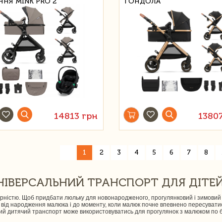
ННЯ MINK PRO 2
ГОНДОЛА
14813 грн
1380
«
1
2
3
4
5
6
7
8
НІВЕРСАЛЬНИЙ ТРАНСПОРТ ДЛЯ ДІТЕ
істю. Щоб придбати люльку для новонародженого, прогулянковий і зимовий ва
ід народження малюка і до моменту, коли малюк почне впевнено пересуватис
кий дитячий транспорт може використовуватись для прогулянок з малюком по бу