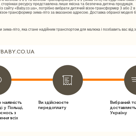
 сторінках ресурсу представлена ​​лише якісна та безпечна дитяча продукція.
сайту «Baby.co.ua», потрібно вибрати дитячий візок-трансформер 3 або 2 в 1
візок-трансформер зима-літо за вказаною адресою. Доставка обраної моделі бу
ски зима-літо, яка стане надійним транспортом для малюка і позбавить вас від 
BABY.CO.UA
 наявність
Ви здійснюєте
Вибраний т
і у Польщі,
передоплату
доставляєть
уємось з
Україну
ення всіх