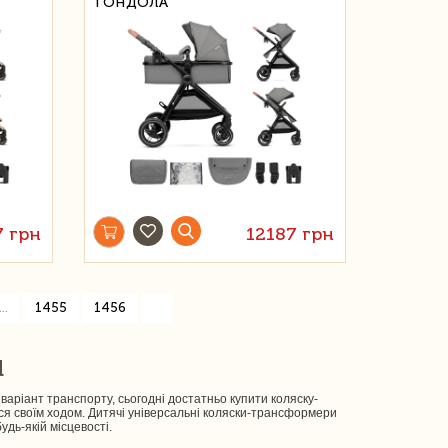
ГОНДОЛА
7 грн
12187 грн
»
...
1455
1456
Й
ріант транспорту, сьогодні достатньо купити коляску-
я своїм ходом. Дитячі універсальні коляски-трансформери
дь-якій місцевості.