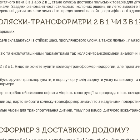
итячого візка 3 в 1 або 2 в 1, стане служба доставки польських товарів для д
інами. Завдяки різноманітності стильових і колірних рішень, ви легко зможете
версальні дитячі коляски зима-літо, представлені на сайті, сертифіковані відпо
ЛЯСКИ-ТРАНСФОРМЕРИ 2 В 1 ЧИ 3 В 1
аріаціях:
елі складаються із стійких шасі, прогулянкового блоку, а також люльки. У баз
стю та експлуатаційними параметрами такі коляски-трансформери аналогічні м
2 і 3 в 1. Якщо ви хочете купити коляску-трансформер недорогий, але практичн
1 було зручно транспортувати, в першу чергу слід звернути увагу на ширину та
сформери.
ер, потрібно обов'язково оцінити міцність конструкції та працездатність склад
авний хід, варто вибрати коляску-трансформер зима-літо з надувними поворотн
льні умови для транспортування дитини, тому при виборі дитячого візка-трансф
НСФОРМЕР З ДОСТАВКОЮ ДОДОМУ?
чі коляски 3 в 1 та коляски-трансформери 2 в 1 (зима-літо) на будь-який смак