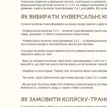
Хорошою підмогою у вирішенні питань, пов'язаних із купівлею д
модельний ряд дитячих колясок 3 і 2 в 1 за найдоступнішими ц
дівчинки і навіть коляску-трансформер 3 в 1 для двійні. Всі уні
ЯК ВИБИРАТИ УНІВЕРСАЛЬНІ КО
Сучасні коляски-трансформери на ринку представлені у двох в
· Універсальна коляска 2 в 1 – коляски-трансформери даної мод
ніжки, дощовик, а також сонцезахисна парасолька.
· Універсальні коляски-трансформери 3 в 1 – за функціональні
постачання входить автомобільне крісло для малюка.
Сьогодні на ринку представлено безліч універсальних колясок 
звернути увагу на таке:
· Вага та габарити коляски. Щоб візок-трансформер 2 або 3 в 
врахуйте, що ліфтові шахти пропускають не всі коляски-тран
· Надійність конструкції. Перед тим, як купити візок-трансформ
· Тип коліс. Щоб забезпечити дитячому візочку 3 або 2 в 1 пл
· Вік дитини. Коляска зима-літо повинна забезпечувати оптима
мобільність, плавність ходу, а також стійкість коляски.
ЯК ЗАМОВИТИ КОЛЯСКУ-ТРА
У каталозі служби «Baby.co.ua» представлені універсальні дитя