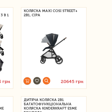
КОЛЯСКА MAXI COSI STREET+
3 В 1
2В1, СІРА
3 грн
20645 грн
ДИТЯЧА КОЛЯСКА 2В1
БАГАТОФУНКЦІОНАЛЬНА
ME
КОЛЯСКА KINDERKRAFT ESME