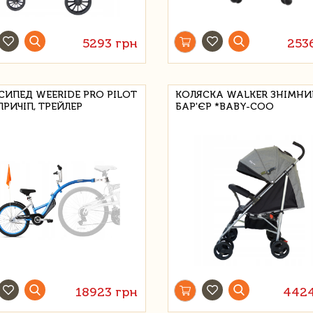
5293 грн
253
СИПЕД WEERIDE PRO PILOT
КОЛЯСКА WALKER ЗНІМНИ
ПРИЧІП, ТРЕЙЛЕР
БАР'ЄР *BABY-COO
18923 грн
4424