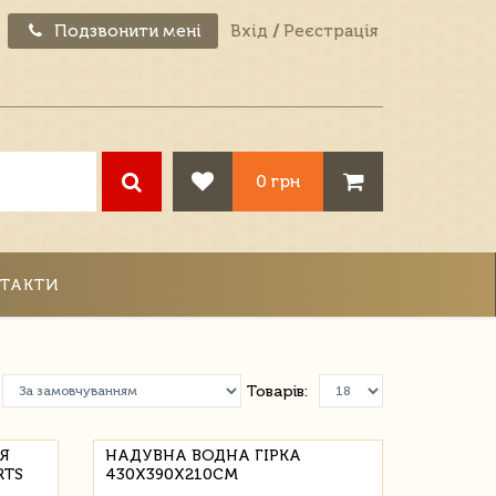
Подзвонити мені
Вхід
/
Реєстрація
0 грн
ТАКТИ
Товарів:
Я
НАДУВНА ВОДНА ГІРКА
RTS
430Х390Х210СМ