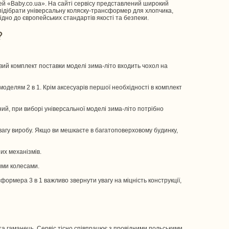
ітей «Baby.co.ua». На сайті сервісу представлений широкий
 підібрати універсальну коляску-трансформер для хлопчика,
відно до європейських стандартів якості та безпеки.
?
овий комплект поставки моделі зима-літо входить чохол на
оделям 2 в 1. Крім аксесуарів першої необхідності в комплект
ий, при виборі універсальної моделі зима-літо потрібно
 вагу виробу. Якщо ви мешкаєте в багатоповерховому будинку,
них механізмів.
ими колесами.
ормера 3 в 1 важливо звернути увагу на міцність конструкції,
 та гаманець. Сервіс тісно співпрацює з провідними польськими