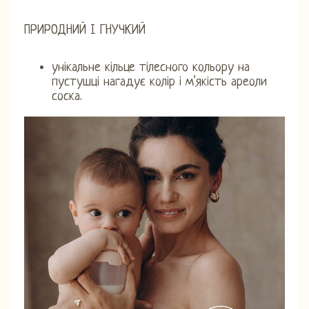
ПРИРОДНИЙ І ГНУЧКИЙ
унікальне кільце тілесного кольору на
пустушці нагадує колір і м'якість ареоли
соска.