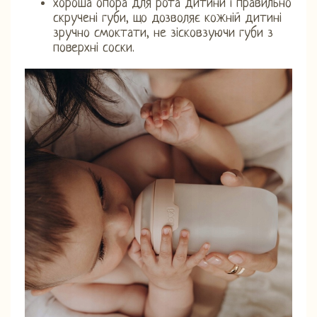
хороша опора для рота дитини і правильно
скручені губи, що дозволяє кожній дитині
зручно смоктати, не зісковзуючи губи з
поверхні соски.