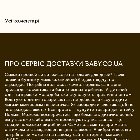
Усі коментарі
ПРО СЕРВІС ДОСТАВКИ BABY.CO.UA
Скільки грошей ви витрачаєте на товари для дітей? Після
появи в будинку малюка, сімейний бюджет відчутно
страждає. Потрібна коляска, ліжечко, горщик, санітарне
приладдя, косметика та багато різних дрібниць. А дитячий
одяг та іграшки молоді батьки скуповують практично оптом.
Коштують дитячі товари аж ніяк не дешево, а часу ходити
магазинами зовсім не вистачає. Як заощадити, але так, щоб не
постраждала якість? Все просто – купуйте товари для дітей у
Польщі. Можемо посперечатися, що більшість дитячих речей,
які у вас вже є або які вам пропонують у магазинах – це
товари польських виробників. Саме польські товари мають
оптимальне співвідношення ціни та якості. А вибрати все, що
потрібно, ви можете на нашому сайті. Інтернет-магазин
«BABY.co.ua» – ваш торговий посередник у Польщі. Багато