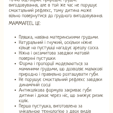
точно відтворює природне грудне
вигодовування, але в той же час не порушує
смоктальний рефлекс, тому дитина може
вільно повернутися до грудного вигодовування.
MAMMAFEEL ЦЕ:
Пляшка, навіяна материнськими грудьми.
Натуральний і гнучкий, оскільки ніжне
кільце на пустушці нагадує ареолу соска.
Ніжна і оксамитова завдяки матовій
поверхні пустушки.
Форма і пропорції моделюються за
маминими грудьми, що дозволяє малюкові
природно і правильно розташувати губи.
Не порушує смоктальний рефлекс завдяки
динамічній сосці
Антиколікова формула закриває губи
дитини і дихає через ніс, що знижує ризик
колік.
Перша пустушка, виготовлена ​​за
унікальною технологією з двох видів