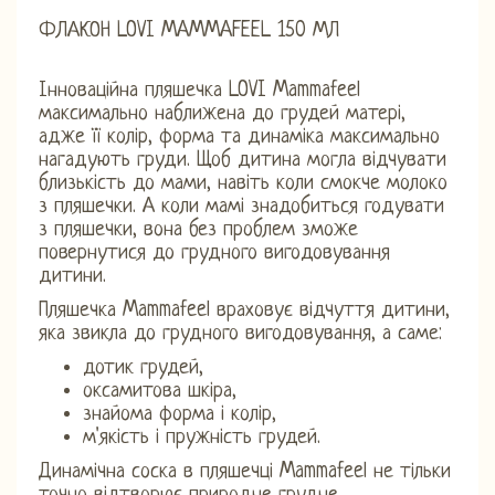
ФЛАКОН LOVI MAMMAFEEL 150 МЛ
Інноваційна пляшечка LOVI Mammafeel
максимально наближена до грудей матері,
адже її колір, форма та динаміка максимально
нагадують груди. Щоб дитина могла відчувати
близькість до мами, навіть коли смокче молоко
з пляшечки. А коли мамі знадобиться годувати
з пляшечки, вона без проблем зможе
повернутися до грудного вигодовування
дитини.
Пляшечка Mammafeel враховує відчуття дитини,
яка звикла до грудного вигодовування, а саме:
дотик грудей,
оксамитова шкіра,
знайома форма і колір,
м'якість і пружність грудей.
Динамічна соска в пляшечці Mammafeel не тільки