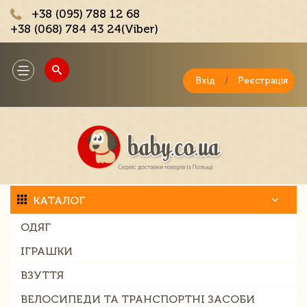
+38 (095) 788 12 68
+38 (068) 784 43 24(Viber)
;
Toggle
navigation
Вхід
/
Реєстрація
КАТАЛОГ
ОДЯГ
ІГРАШКИ
ВЗУТТЯ
ВЕЛОСИПЕДИ ТА ТРАНСПОРТНІ ЗАСОБИ