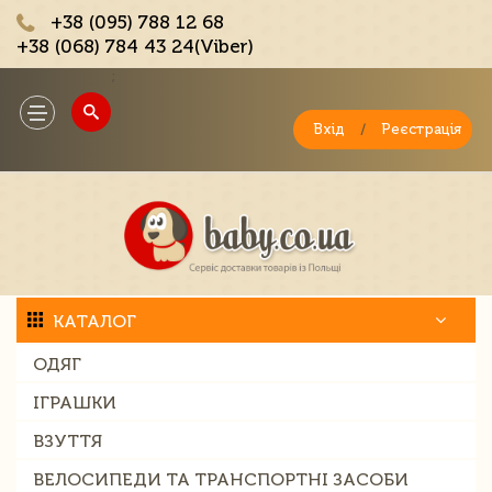
+38 (095) 788 12 68
+38 (068) 784 43 24(Viber)
;
Toggle
navigation
Вхід
/
Реєстрація
КАТАЛОГ
ОДЯГ
ІГРАШКИ
ВЗУТТЯ
ВЕЛОСИПЕДИ ТА ТРАНСПОРТНІ ЗАСОБИ