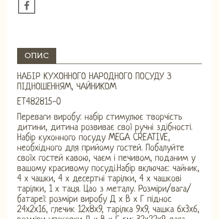
ОПИС
НАБІР КУХОННОГО НАРОДНОГО ПОСУДУ З
ПІДНОШЕННЯМ, ЧАЙНИКОМ
ET482815-0
Переваги виробу: набір стимулює творчість
дитини, дитина розвиває свої ручні здібності.
Набір кухонного посуду MEGA CREATIVE,
необхідного для прийому гостей. Побалуйте
своїх гостей кавою, чаєм і печивом, поданим у
вашому красивому посуді.Набір включає: чайник,
4 х чашки, 4 х десертні тарілки, 4 х чашкові
тарілки, 1 х таця. Цао з металу. Розміри/вага/
батареї: розміри виробу Д х В х Г піднос
24x2x16, глечик 12x8x9, тарілка 9x9, чашка 6x3x6,