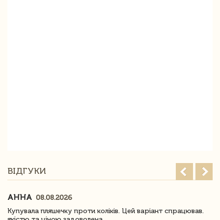
ВІДГУКИ
АННА
08.08.2026
Купувала пляшечку проти коліків. Цей варіант спрацював.
якістю та ціною задоволена.