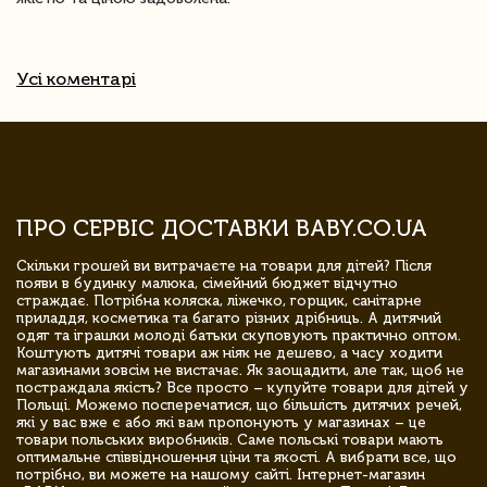
Усі коментарі
ПРО СЕРВІС ДОСТАВКИ BABY.CO.UA
Скільки грошей ви витрачаєте на товари для дітей? Після
появи в будинку малюка, сімейний бюджет відчутно
страждає. Потрібна коляска, ліжечко, горщик, санітарне
приладдя, косметика та багато різних дрібниць. А дитячий
одяг та іграшки молоді батьки скуповують практично оптом.
Коштують дитячі товари аж ніяк не дешево, а часу ходити
магазинами зовсім не вистачає. Як заощадити, але так, щоб не
постраждала якість? Все просто – купуйте товари для дітей у
Польщі. Можемо посперечатися, що більшість дитячих речей,
які у вас вже є або які вам пропонують у магазинах – це
товари польських виробників. Саме польські товари мають
оптимальне співвідношення ціни та якості. А вибрати все, що
потрібно, ви можете на нашому сайті. Інтернет-магазин