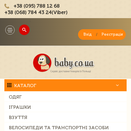
+38 (095) 788 12 68
+38 (068) 784 43 24(Viber)
;
Toggle
navigation
Вхід
/
Реєстрація
КАТАЛОГ
ОДЯГ
ІГРАШКИ
ВЗУТТЯ
ВЕЛОСИПЕДИ ТА ТРАНСПОРТНІ ЗАСОБИ