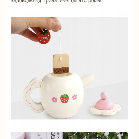
задоволення триватиме багато років!