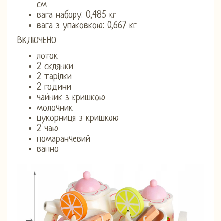
см
вага набору: 0,485 кг
вага з упаковкою: 0,667 кг
ВКЛЮЧЕНО
лоток
2 склянки
2 тарілки
2 години
чайник з кришкою
молочник
цукорниця з кришкою
2 чаю
помаранчевий
вапно