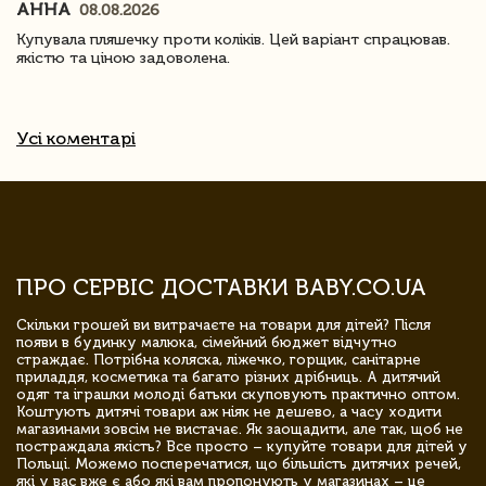
АННА
08.08.2026
Купувала пляшечку проти коліків. Цей варіант спрацював.
якістю та ціною задоволена.
Усі коментарі
ПРО СЕРВІС ДОСТАВКИ BABY.CO.UA
Скільки грошей ви витрачаєте на товари для дітей? Після
появи в будинку малюка, сімейний бюджет відчутно
страждає. Потрібна коляска, ліжечко, горщик, санітарне
приладдя, косметика та багато різних дрібниць. А дитячий
одяг та іграшки молоді батьки скуповують практично оптом.
Коштують дитячі товари аж ніяк не дешево, а часу ходити
магазинами зовсім не вистачає. Як заощадити, але так, щоб не
постраждала якість? Все просто – купуйте товари для дітей у
Польщі. Можемо посперечатися, що більшість дитячих речей,
які у вас вже є або які вам пропонують у магазинах – це