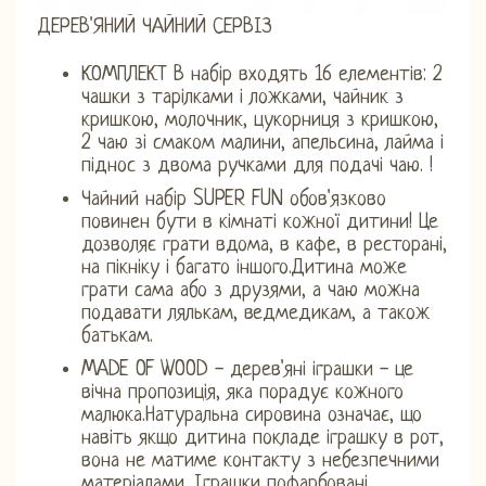
ДЕРЕВ'ЯНИЙ ЧАЙНИЙ СЕРВІЗ
КОМПЛЕКТ В набір входять 16 елементів: 2
чашки з тарілками і ложками, чайник з
кришкою, молочник, цукорниця з кришкою,
2 чаю зі смаком малини, апельсина, лайма і
піднос з двома ручками для подачі чаю. !
Чайний набір SUPER FUN обов'язково
повинен бути в кімнаті кожної дитини! Це
дозволяє грати вдома, в кафе, в ресторані,
на пікніку і багато іншого.Дитина може
грати сама або з друзями, а чаю можна
подавати лялькам, ведмедикам, а також
батькам.
MADE OF WOOD - дерев'яні іграшки - це
вічна пропозиція, яка порадує кожного
малюка.Натуральна сировина означає, що
навіть якщо дитина покладе іграшку в рот,
вона не матиме контакту з небезпечними
матеріалами. Іграшки пофарбовані