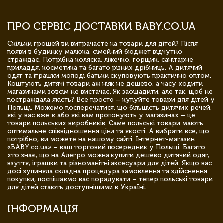
ПРО СЕРВІС ДОСТАВКИ BABY.CO.UA
Скільки грошей ви витрачаєте на товари для дітей? Після
появи в будинку малюка, сімейний бюджет відчутно
страждає. Потрібна коляска, ліжечко, горщик, санітарне
приладдя, косметика та багато різних дрібниць. А дитячий
одяг та іграшки молоді батьки скуповують практично оптом.
Коштують дитячі товари аж ніяк не дешево, а часу ходити
магазинами зовсім не вистачає. Як заощадити, але так, щоб не
постраждала якість? Все просто – купуйте товари для дітей у
Польщі. Можемо посперечатися, що більшість дитячих речей,
які у вас вже є або які вам пропонують у магазинах – це
товари польських виробників. Саме польські товари мають
оптимальне співвідношення ціни та якості. А вибрати все, що
потрібно, ви можете на нашому сайті. Інтернет-магазин
«BABY.co.ua» – ваш торговий посередник у Польщі. Багато
хто знає, що на Алегро можна купити дешево дитячий одяг,
взуття, іграшки та різноманітні аксесуари для дітей. Якщо вас
досі зупиняла складна процедура замовлення та здійснення
покупки, поспішаємо вас порадувати – тепер польські товари
для дітей стають доступнішими в Україні.
ІНФОРМАЦІЯ