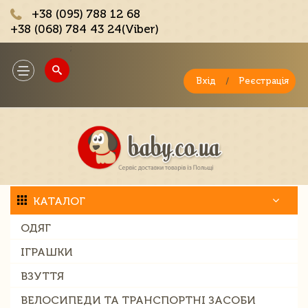
+38 (095) 788 12 68
+38 (068) 784 43 24(Viber)
;
Toggle
navigation
Вхід
/
Реєстрація
КАТАЛОГ
ОДЯГ
ІГРАШКИ
ВЗУТТЯ
ВЕЛОСИПЕДИ ТА ТРАНСПОРТНІ ЗАСОБИ