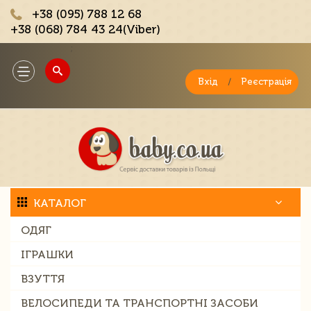
+38 (095) 788 12 68
+38 (068) 784 43 24(Viber)
;
Toggle
navigation
Вхід
/
Реєстрація
КАТАЛОГ
ОДЯГ
ІГРАШКИ
ВЗУТТЯ
ВЕЛОСИПЕДИ ТА ТРАНСПОРТНІ ЗАСОБИ