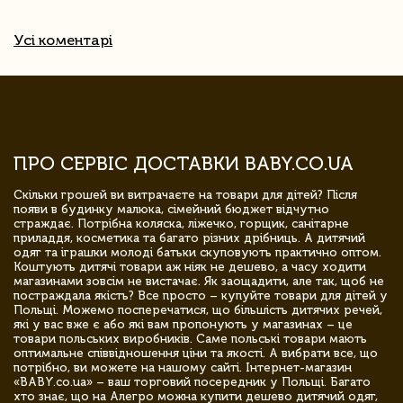
Усі коментарі
ПРО СЕРВІС ДОСТАВКИ BABY.CO.UA
Скільки грошей ви витрачаєте на товари для дітей? Після
появи в будинку малюка, сімейний бюджет відчутно
страждає. Потрібна коляска, ліжечко, горщик, санітарне
приладдя, косметика та багато різних дрібниць. А дитячий
одяг та іграшки молоді батьки скуповують практично оптом.
Коштують дитячі товари аж ніяк не дешево, а часу ходити
магазинами зовсім не вистачає. Як заощадити, але так, щоб не
постраждала якість? Все просто – купуйте товари для дітей у
Польщі. Можемо посперечатися, що більшість дитячих речей,
які у вас вже є або які вам пропонують у магазинах – це
товари польських виробників. Саме польські товари мають
оптимальне співвідношення ціни та якості. А вибрати все, що
потрібно, ви можете на нашому сайті. Інтернет-магазин
«BABY.co.ua» – ваш торговий посередник у Польщі. Багато
хто знає, що на Алегро можна купити дешево дитячий одяг,