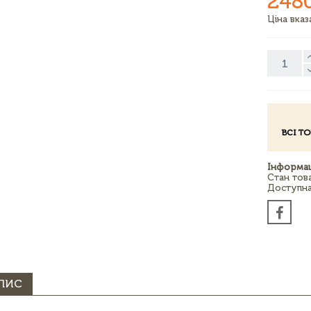
248
Ціна вка
ВСІ Т
Інформац
Стан тов
Доступна 
ПИС