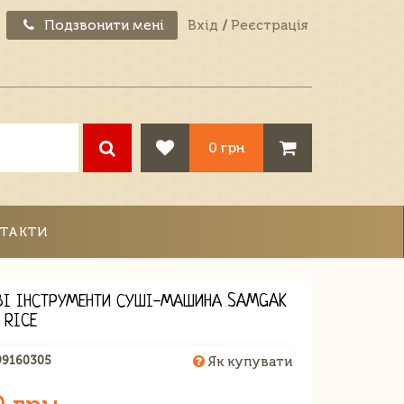
Подзвонити мені
Вхід
/
Реєстрація
0 грн
ТАКТИ
ВІ ІНСТРУМЕНТИ СУШІ-МАШИНА SAMGAK
 RICE
99160305
Як купувати