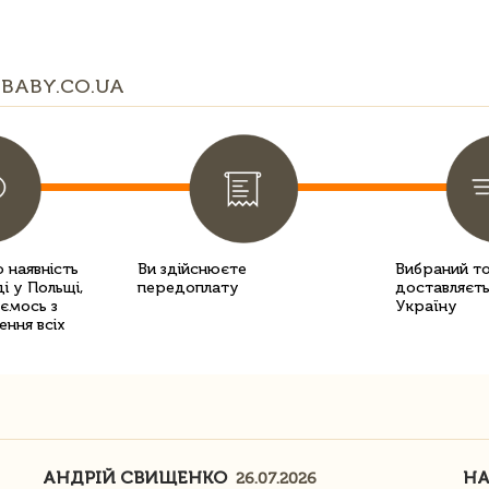
BABY.CO.UA
 наявність
Ви здійснюєте
Вибраний т
і у Польщі,
передоплату
доставляєть
уємось з
Україну
ення всіх
АНДРІЙ СВИЩЕНКО
Н
26.07.2026