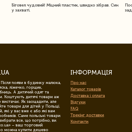
Біговел чудовий! Міцний пластик, швидко зібрав. Син
Пос
у захваті.
зад
.UA
ІНФОРМАЦІЯ
 Після появи в будинку малюка,
Про нас
ска, ліжечко, горщик,
Каталог товарів
бниць. А дитячий одяг та
Доставка і оплата
м. Коштують дитячі товари аж
 вистачає. Як заощадити, але
Відгуки
йте товари для дітей у Польщі.
FAQ
 які у вас вже є або які вам
Трекінг доставки
обників. Саме польські товари
вибрати все, що потрібно, ви
Контакти
co.ua» – ваш торговий
гро можна купити дешево