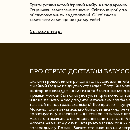
ачество
Брали розвиваючий ігровий набір, на подарунок.
Отримали замовлення вчасно. Якістю виробу та
обслуговуванням задоволенні. Обов'язково
замовлятимемо ще на цьому сайті.
Усі коментарі
ПРО СЕРВІС ДОСТАВКИ BABY.CO
Скільки грошей ви витрачаєте на товари для дітей?
сімейний бюджет відчутно страждає. Потрібна коля
санітарне приладдя, косметика та багато різних дрі
іграшки молоді батьки скуповують практично опто
ніяк не дешево, а часу ходити магазинами зовсім не
так, щоб не постраждала якість? Все просто – купу
Можемо посперечатися, що більшість дитячих речей,
пропонують у магазинах – це товари польських вир
мають оптимальне співвідношення ціни та якості. А 
можете на нашому сайті. Інтернет-магазин «BABY.
посередник у Польщі. Багато хто знає, що на Але