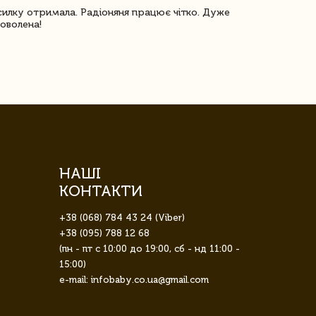
илку отримала. Радіоняня працює чітко. Дуже
Отримали віз
оволена!
Доставка з 
завжди була 
НАШІ
КОНТАКТИ
+38 (068) 784 43 24 (Viber)
+38 (095) 788 12 68
(пн - пт с 10:00 до 19:00, сб - нд 11:00 -
15:00)
e-mail: infobaby.co.ua@gmail.com