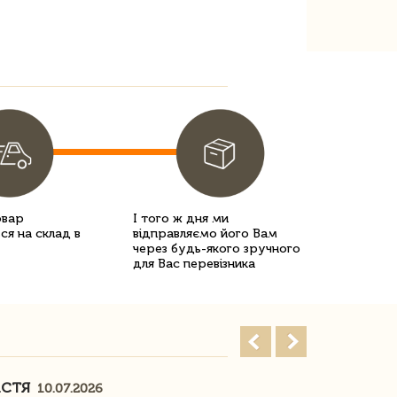
овар
І того ж дня ми
ся на склад в
відправляємо його Вам
через будь-якого зручного
для Вас перевізника
АСТЯ
ПОГОРЕЛО
10.07.2026