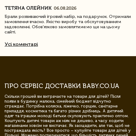
ТЕТЯНА ОЛЕЙНИК
06.08.2026
Брали розвиваючий ігровий набір, на подарунок. Отримали
замовлення вчасно. Якістю виробу та обслуговуванням
задоволенні. Обов'язково замовлятимемо ще на цьому
сайті.
Усі коментарі
ПРО СЕРВІС ДОСТАВКИ BABY.CO.UA
Скільки грошей ви витрачаєте на товари для дітей? Після
появи в будинку малюка, сімейний бюджет відчутно
страждає. Потрібна коляска, ліжечко, горщик, санітарне
приладдя, косметика та багато різних дрібниць. А дитячий
одяг та іграшки молоді батьки скуповують практично оптом.
Коштують дитячі товари аж ніяк не дешево, а часу ходити
магазинами зовсім не вистачає. Як заощадити, але так, щоб не
постраждала якість? Все просто – купуйте товари для дітей у
Польщі. Можемо посперечатися, що більшість дитячих речей,