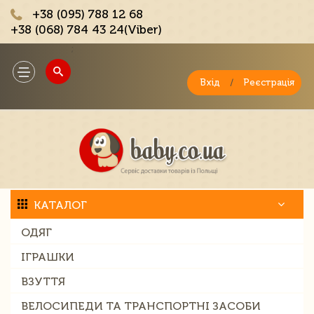
+38 (095) 788 12 68
+38 (068) 784 43 24(Viber)
;
Toggle
navigation
Вхід
/
Реєстрація
КАТАЛОГ
ОДЯГ
ІГРАШКИ
ВЗУТТЯ
ВЕЛОСИПЕДИ ТА ТРАНСПОРТНІ ЗАСОБИ