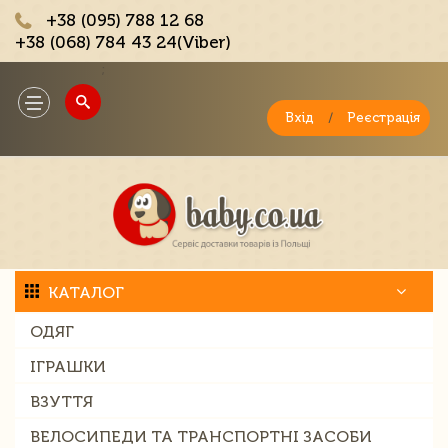
+38 (095) 788 12 68
+38 (068) 784 43 24(Viber)
;
Toggle
navigation
Вхід
/
Реєстрація
КАТАЛОГ
ОДЯГ
ІГРАШКИ
ВЗУТТЯ
ВЕЛОСИПЕДИ ТА ТРАНСПОРТНІ ЗАСОБИ