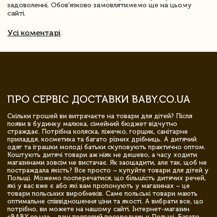
задоволенні. Обов'язково замовлятимемо ще на цьому
сайті.
Усі коментарі
ПРО СЕРВІС ДОСТАВКИ BABY.CO.UA
Скільки грошей ви витрачаєте на товари для дітей? Після
появи в будинку малюка, сімейний бюджет відчутно
страждає. Потрібна коляска, ліжечко, горщик, санітарне
приладдя, косметика та багато різних дрібниць. А дитячий
одяг та іграшки молоді батьки скуповують практично оптом.
Коштують дитячі товари аж ніяк не дешево, а часу ходити
магазинами зовсім не вистачає. Як заощадити, але так, щоб не
постраждала якість? Все просто – купуйте товари для дітей у
Польщі. Можемо посперечатися, що більшість дитячих речей,
які у вас вже є або які вам пропонують у магазинах – це
товари польських виробників. Саме польські товари мають
оптимальне співвідношення ціни та якості. А вибрати все, що
потрібно, ви можете на нашому сайті. Інтернет-магазин
«BABY.co.ua» – ваш торговий посередник у Польщі. Багато