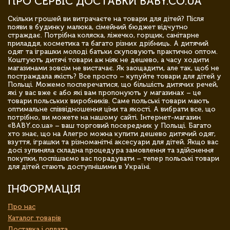
ПРО СЕРВІС ДОСТАВКИ BABY.CO.UA
Скільки грошей ви витрачаєте на товари для дітей? Після
появи в будинку малюка, сімейний бюджет відчутно
страждає. Потрібна коляска, ліжечко, горщик, санітарне
приладдя, косметика та багато різних дрібниць. А дитячий
одяг та іграшки молоді батьки скуповують практично оптом.
Коштують дитячі товари аж ніяк не дешево, а часу ходити
магазинами зовсім не вистачає. Як заощадити, але так, щоб не
постраждала якість? Все просто – купуйте товари для дітей у
Польщі. Можемо посперечатися, що більшість дитячих речей,
які у вас вже є або які вам пропонують у магазинах – це
товари польських виробників. Саме польські товари мають
оптимальне співвідношення ціни та якості. А вибрати все, що
потрібно, ви можете на нашому сайті. Інтернет-магазин
«BABY.co.ua» – ваш торговий посередник у Польщі. Багато
хто знає, що на Алегро можна купити дешево дитячий одяг,
взуття, іграшки та різноманітні аксесуари для дітей. Якщо вас
досі зупиняла складна процедура замовлення та здійснення
покупки, поспішаємо вас порадувати – тепер польські товари
для дітей стають доступнішими в Україні.
ІНФОРМАЦІЯ
Про нас
Каталог товарів
Доставка і оплата