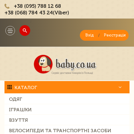
+38 (095) 788 12 68
+38 (068) 784 43 24(Viber)
;
Toggle
navigation
Вхід
/
Реєстрація
КАТАЛОГ
ОДЯГ
ІГРАШКИ
ВЗУТТЯ
ВЕЛОСИПЕДИ ТА ТРАНСПОРТНІ ЗАСОБИ