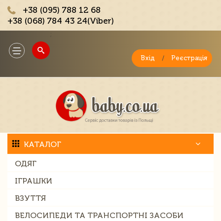
+38 (095) 788 12 68
+38 (068) 784 43 24(Viber)
;
Toggle
navigation
Вхід
/
Реєстрація
КАТАЛОГ
ОДЯГ
ІГРАШКИ
ВЗУТТЯ
ВЕЛОСИПЕДИ ТА ТРАНСПОРТНІ ЗАСОБИ