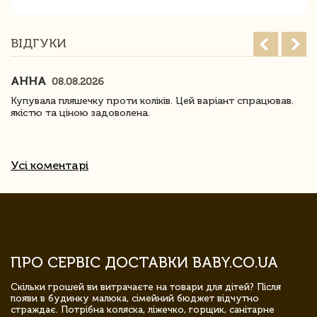
ВІДГУКИ
АННА
08.08.2026
Купувала пляшечку проти коліків. Цей варіант спрацював.
якістю та ціною задоволена.
Усі коментарі
ПРО СЕРВІС ДОСТАВКИ BABY.CO.UA
Скільки грошей ви витрачаєте на товари для дітей? Після
появи в будинку малюка, сімейний бюджет відчутно
страждає. Потрібна коляска, ліжечко, горщик, санітарне