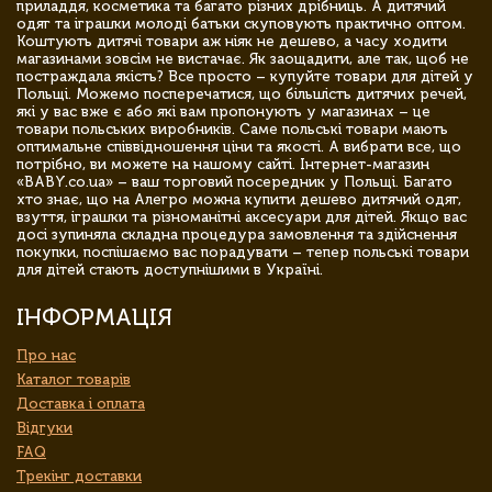
приладдя, косметика та багато різних дрібниць. А дитячий
одяг та іграшки молоді батьки скуповують практично оптом.
Коштують дитячі товари аж ніяк не дешево, а часу ходити
магазинами зовсім не вистачає. Як заощадити, але так, щоб не
постраждала якість? Все просто – купуйте товари для дітей у
Польщі. Можемо посперечатися, що більшість дитячих речей,
які у вас вже є або які вам пропонують у магазинах – це
товари польських виробників. Саме польські товари мають
оптимальне співвідношення ціни та якості. А вибрати все, що
потрібно, ви можете на нашому сайті. Інтернет-магазин
«BABY.co.ua» – ваш торговий посередник у Польщі. Багато
хто знає, що на Алегро можна купити дешево дитячий одяг,
взуття, іграшки та різноманітні аксесуари для дітей. Якщо вас
досі зупиняла складна процедура замовлення та здійснення
покупки, поспішаємо вас порадувати – тепер польські товари
для дітей стають доступнішими в Україні.
ІНФОРМАЦІЯ
Про нас
Каталог товарів
Доставка і оплата
Відгуки
FAQ
Трекінг доставки