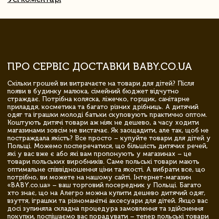
ПРО СЕРВІС ДОСТАВКИ BABY.CO.UA
Скільки грошей ви витрачаєте на товари для дітей? Після
появи в будинку малюка, сімейний бюджет відчутно
страждає. Потрібна коляска, ліжечко, горщик, санітарне
приладдя, косметика та багато різних дрібниць. А дитячий
одяг та іграшки молоді батьки скуповують практично оптом.
Коштують дитячі товари аж ніяк не дешево, а часу ходити
магазинами зовсім не вистачає. Як заощадити, але так, щоб не
постраждала якість? Все просто – купуйте товари для дітей у
Польщі. Можемо посперечатися, що більшість дитячих речей,
які у вас вже є або які вам пропонують у магазинах – це
товари польських виробників. Саме польські товари мають
оптимальне співвідношення ціни та якості. А вибрати все, що
потрібно, ви можете на нашому сайті. Інтернет-магазин
«BABY.co.ua» – ваш торговий посередник у Польщі. Багато
хто знає, що на Алегро можна купити дешево дитячий одяг,
взуття, іграшки та різноманітні аксесуари для дітей. Якщо вас
досі зупиняла складна процедура замовлення та здійснення
покупки, поспішаємо вас порадувати – тепер польські товари