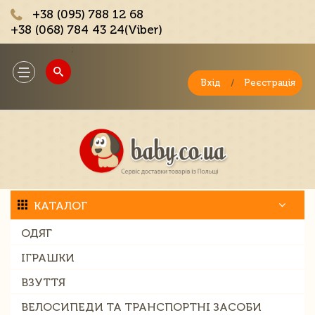
+38 (095) 788 12 68
+38 (068) 784 43 24(Viber)
;
Toggle
navigation
Вхід
/
Реєстрація
КАТАЛОГ
ОДЯГ
ІГРАШКИ
ВЗУТТЯ
ВЕЛОСИПЕДИ ТА ТРАНСПОРТНІ ЗАСОБИ