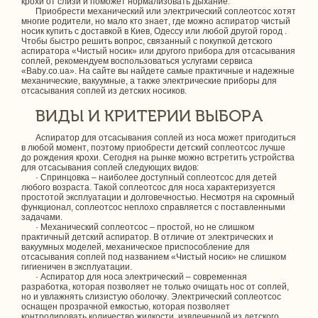
крохи от слизи и поможет нормализовать дыхание.
Приобрести механический или электрический соплеотсос хотят
многие родители, но мало кто знает, где можно аспиратор чистый
носик купить с доставкой в Киев, Одессу или любой другой город .
Чтобы быстро решить вопрос, связанный с покупкой детского
аспиратора «Чистый носик» или другого прибора для отсасывания
соплей, рекомендуем воспользоваться услугами сервиса
«Baby.co.ua». На сайте вы найдете самые практичные и надежные
механические, вакуумные, а также электрические приборы для
отсасывания соплей из детских носиков.
ВИДЫ И КРИТЕРИИ ВЫБОРА
Аспиратор для отсасывания соплей из носа может пригодиться
в любой момент, поэтому приобрести детский соплеотсос лучше
до рождения крохи. Сегодня на рынке можно встретить устройства
для отсасывания соплей следующих видов:
· Спринцовка – наиболее доступный соплеотсос для детей
любого возраста. Такой соплеотсос для носа характеризуется
простотой эксплуатации и долговечностью. Несмотря на скромный
функционал, соплеотсос неплохо справляется с поставленными
задачами.
· Механический соплеотсос – простой, но не слишком
практичный детский аспиратор. В отличие от электрических и
вакуумных моделей, механическое приспособление для
отсасывания соплей под названием «Чистый носик» не слишком
гигиеничен в эксплуатации.
· Аспиратор для носа электрический – современная
разработка, которая позволяет не только очищать нос от соплей,
но и увлажнять слизистую оболочку. Электрический соплеотсос
оснащен прозрачной емкостью, которая позволяет
контролировать количество жидкости, извлеченной из детского