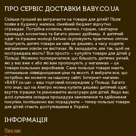
ПРО СЕРВІС ДОСТАВКИ BABY.CO.UA
Скільки грошей ви витрачаєте на товари для дітей? Після
появи в будинку малюка, сімейний бюджет відчутно
страждає. Потрібна коляска, ліжечко, горщик, санітарне
приладдя, косметика та багато різних дрібниць. А дитячий
одяг та іграшки молоді батьки скуповують практично оптом.
Коштують дитячі товари аж ніяк не дешево, а часу ходити
магазинами зовсім не вистачає. Як заощадити, але так, щоб не
постраждала якість? Все просто – купуйте товари для дітей у
Польщі. Можемо посперечатися, що більшість дитячих речей,
які у вас вже є або які вам пропонують у магазинах – це
товари польських виробників. Саме польські товари мають
оптимальне співвідношення ціни та якості. А вибрати все, що
потрібно, ви можете на нашому сайті. Інтернет-магазин
«BABY.co.ua» – ваш торговий посередник у Польщі. Багато
хто знає, що на Алегро можна купити дешево дитячий одяг,
взуття, іграшки та різноманітні аксесуари для дітей. Якщо вас
досі зупиняла складна процедура замовлення та здійснення
покупки, поспішаємо вас порадувати – тепер польські товари
для дітей стають доступнішими в Україні.
ІНФОРМАЦІЯ
Про нас