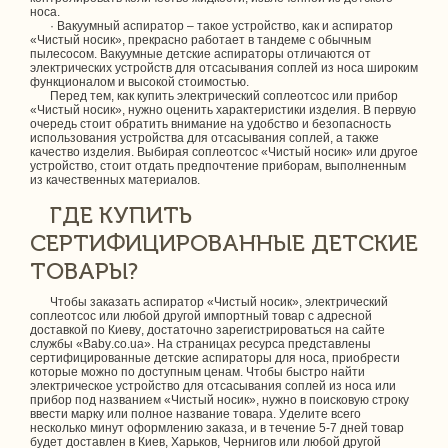
носа.
· Вакуумный аспиратор – такое устройство, как и аспиратор
«Чистый носик», прекрасно работает в тандеме с обычным
пылесосом. Вакуумные детские аспираторы отличаются от
электрических устройств для отсасывания соплей из носа широким
функционалом и высокой стоимостью.
Перед тем, как купить электрический соплеотсос или прибор
«Чистый носик», нужно оценить характеристики изделия. В первую
очередь стоит обратить внимание на удобство и безопасность
использования устройства для отсасывания соплей, а также
качество изделия. Выбирая соплеотсос «Чистый носик» или другое
устройство, стоит отдать предпочтение приборам, выполненным
из качественных материалов.
ГДЕ КУПИТЬ
СЕРТИФИЦИРОВАННЫЕ ДЕТСКИЕ
ТОВАРЫ?
Чтобы заказать аспиратор «Чистый носик», электрический
соплеотсос или любой другой импортный товар с адресной
доставкой по Киеву, достаточно зарегистрироваться на сайте
службы «Baby.co.ua». На страницах ресурса представлены
сертифицированные детские аспираторы для носа, приобрести
которые можно по доступным ценам. Чтобы быстро найти
электрическое устройство для отсасывания соплей из носа или
прибор под названием «Чистый носик», нужно в поисковую строку
ввести марку или полное название товара. Уделите всего
несколько минут оформлению заказа, и в течение 5-7 дней товар
будет доставлен в Киев, Харьков, Чернигов или любой другой