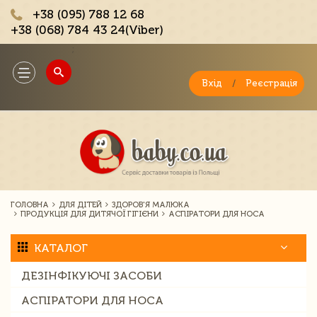
+38 (095) 788 12 68
+38 (068) 784 43 24(Viber)
;
Toggle
navigation
Вхід
/
Реєстрація
ГОЛОВНА
ДЛЯ ДІТЕЙ
ЗДОРОВ'Я МАЛЮКА
ПРОДУКЦІЯ ДЛЯ ДИТЯЧОЇ ГІГІЄНИ
АСПІРАТОРИ ДЛЯ НОСА
КАТАЛОГ
ДЕЗІНФІКУЮЧІ ЗАСОБИ
АСПІРАТОРИ ДЛЯ НОСА