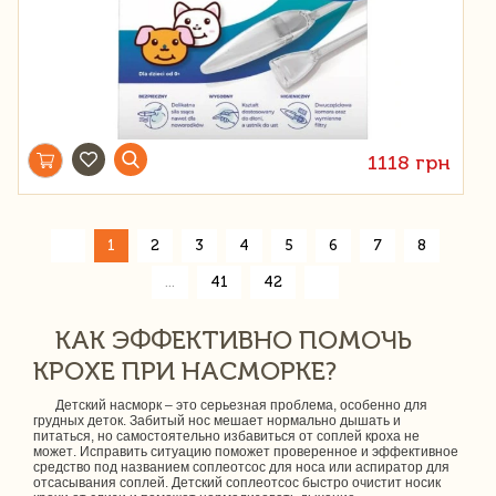
1118 грн
«
1
2
3
4
5
6
7
8
»
...
41
42
КАК ЭФФЕКТИВНО ПОМОЧЬ
КРОХЕ ПРИ НАСМОРКЕ?
Детский насморк – это серьезная проблема, особенно для
грудных деток. Забитый нос мешает нормально дышать и
питаться, но самостоятельно избавиться от соплей кроха не
может. Исправить ситуацию поможет проверенное и эффективное
средство под названием соплеотсос для носа или аспиратор для
отсасывания соплей. Детский соплеотсос быстро очистит носик