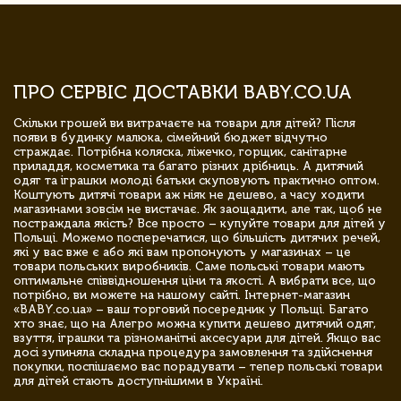
ПРО СЕРВІС ДОСТАВКИ BABY.CO.UA
Скільки грошей ви витрачаєте на товари для дітей? Після
появи в будинку малюка, сімейний бюджет відчутно
страждає. Потрібна коляска, ліжечко, горщик, санітарне
приладдя, косметика та багато різних дрібниць. А дитячий
одяг та іграшки молоді батьки скуповують практично оптом.
Коштують дитячі товари аж ніяк не дешево, а часу ходити
магазинами зовсім не вистачає. Як заощадити, але так, щоб не
постраждала якість? Все просто – купуйте товари для дітей у
Польщі. Можемо посперечатися, що більшість дитячих речей,
які у вас вже є або які вам пропонують у магазинах – це
товари польських виробників. Саме польські товари мають
оптимальне співвідношення ціни та якості. А вибрати все, що
потрібно, ви можете на нашому сайті. Інтернет-магазин
«BABY.co.ua» – ваш торговий посередник у Польщі. Багато
хто знає, що на Алегро можна купити дешево дитячий одяг,
взуття, іграшки та різноманітні аксесуари для дітей. Якщо вас
досі зупиняла складна процедура замовлення та здійснення
покупки, поспішаємо вас порадувати – тепер польські товари
для дітей стають доступнішими в Україні.