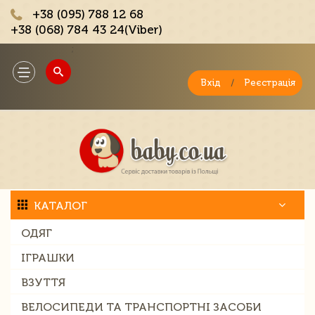
+38 (095) 788 12 68
+38 (068) 784 43 24(Viber)
;
Toggle
navigation
Вхід
/
Реєстрація
КАТАЛОГ
ОДЯГ
ІГРАШКИ
ВЗУТТЯ
ВЕЛОСИПЕДИ ТА ТРАНСПОРТНІ ЗАСОБИ