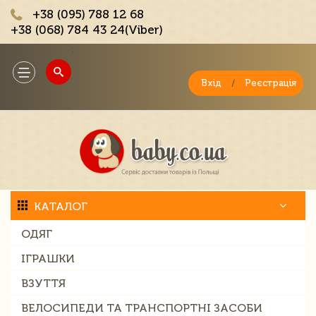
+38 (095) 788 12 68
+38 (068) 784 43 24(Viber)
;
Toggle
navigation
Вхід
/
Реєстрація
КАТАЛОГ
ОДЯГ
ІГРАШКИ
ВЗУТТЯ
ВЕЛОСИПЕДИ ТА ТРАНСПОРТНІ ЗАСОБИ