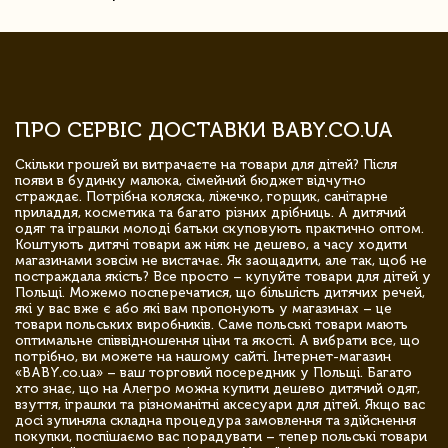
ПРО СЕРВІС ДОСТАВКИ BABY.CO.UA
Скільки грошей ви витрачаєте на товари для дітей? Після
появи в будинку малюка, сімейний бюджет відчутно
страждає. Потрібна коляска, ліжечко, горщик, санітарне
приладдя, косметика та багато різних дрібниць. А дитячий
одяг та іграшки молоді батьки скуповують практично оптом.
Коштують дитячі товари аж ніяк не дешево, а часу ходити
магазинами зовсім не вистачає. Як заощадити, але так, щоб не
постраждала якість? Все просто – купуйте товари для дітей у
Польщі. Можемо посперечатися, що більшість дитячих речей,
які у вас вже є або які вам пропонують у магазинах – це
товари польських виробників. Саме польські товари мають
оптимальне співвідношення ціни та якості. А вибрати все, що
потрібно, ви можете на нашому сайті. Інтернет-магазин
«BABY.co.ua» – ваш торговий посередник у Польщі. Багато
хто знає, що на Алегро можна купити дешево дитячий одяг,
взуття, іграшки та різноманітні аксесуари для дітей. Якщо вас
досі зупиняла складна процедура замовлення та здійснення
покупки, поспішаємо вас порадувати – тепер польські товари