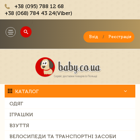
+38 (095) 788 12 68
+38 (068) 784 43 24(Viber)
;
Toggle
navigation
Вхід
/
Реєстрація
КАТАЛОГ
ОДЯГ
ІГРАШКИ
ВЗУТТЯ
ВЕЛОСИПЕДИ ТА ТРАНСПОРТНІ ЗАСОБИ