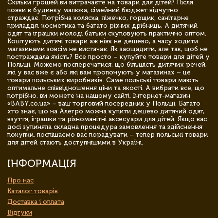
Скільки грошей ви витрачаєте на товари для дітей? Після
появи в будинку малюка, сімейний бюджет відчутно
страждає. Потрібна коляска, ліжечко, горщик, санітарне
приладдя, косметика та багато різних дрібниць. А дитячий
одяг та іграшки молоді батьки скуповують практично оптом.
Коштують дитячі товари аж ніяк не дешево, а часу ходити
магазинами зовсім не вистачає. Як заощадити, але так, щоб не
постраждала якість? Все просто – купуйте товари для дітей у
Польщі. Можемо посперечатися, що більшість дитячих речей,
які у вас вже є або які вам пропонують у магазинах – це
товари польських виробників. Саме польські товари мають
оптимальне співвідношення ціни та якості. А вибрати все, що
потрібно, ви можете на нашому сайті. Інтернет-магазин
«BABY.co.ua» – ваш торговий посередник у Польщі. Багато
хто знає, що на Алегро можна купити дешево дитячий одяг,
взуття, іграшки та різноманітні аксесуари для дітей. Якщо вас
досі зупиняла складна процедура замовлення та здійснення
покупки, поспішаємо вас порадувати – тепер польські товари
для дітей стають доступнішими в Україні.
ІНФОРМАЦІЯ
Про нас
Каталог товарів
Доставка і оплата
Відгуки