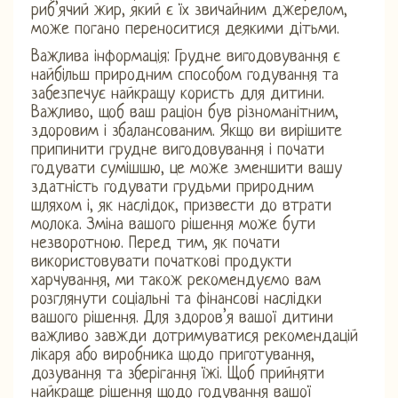
риб’ячий жир, який є їх звичайним джерелом,
може погано переноситися деякими дітьми.
Важлива інформація: Грудне вигодовування є
найбільш природним способом годування та
забезпечує найкращу користь для дитини.
Важливо, щоб ваш раціон був різноманітним,
здоровим і збалансованим. Якщо ви вирішите
припинити грудне вигодовування і почати
годувати сумішшю, це може зменшити вашу
здатність годувати грудьми природним
шляхом і, як наслідок, призвести до втрати
молока. Зміна вашого рішення може бути
незворотною. Перед тим, як почати
використовувати початкові продукти
харчування, ми також рекомендуємо вам
розглянути соціальні та фінансові наслідки
вашого рішення. Для здоров’я вашої дитини
важливо завжди дотримуватися рекомендацій
лікаря або виробника щодо приготування,
дозування та зберігання їжі. Щоб прийняти
найкраще рішення щодо годування вашої