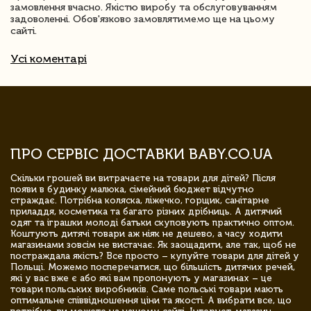
замовлення вчасно. Якістю виробу та обслуговуванням
задоволенні. Обов'язково замовлятимемо ще на цьому
сайті.
Усі коментарі
ПРО СЕРВІС ДОСТАВКИ BABY.CO.UA
Скільки грошей ви витрачаєте на товари для дітей? Після
появи в будинку малюка, сімейний бюджет відчутно
страждає. Потрібна коляска, ліжечко, горщик, санітарне
приладдя, косметика та багато різних дрібниць. А дитячий
одяг та іграшки молоді батьки скуповують практично оптом.
Коштують дитячі товари аж ніяк не дешево, а часу ходити
магазинами зовсім не вистачає. Як заощадити, але так, щоб не
постраждала якість? Все просто – купуйте товари для дітей у
Польщі. Можемо посперечатися, що більшість дитячих речей,
які у вас вже є або які вам пропонують у магазинах – це
товари польських виробників. Саме польські товари мають
оптимальне співвідношення ціни та якості. А вибрати все, що