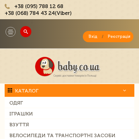
+38 (095) 788 12 68
+38 (068) 784 43 24(Viber)
;
Toggle
navigation
Вхід
/
Реєстрація
КАТАЛОГ
ОДЯГ
ІГРАШКИ
ВЗУТТЯ
ВЕЛОСИПЕДИ ТА ТРАНСПОРТНІ ЗАСОБИ