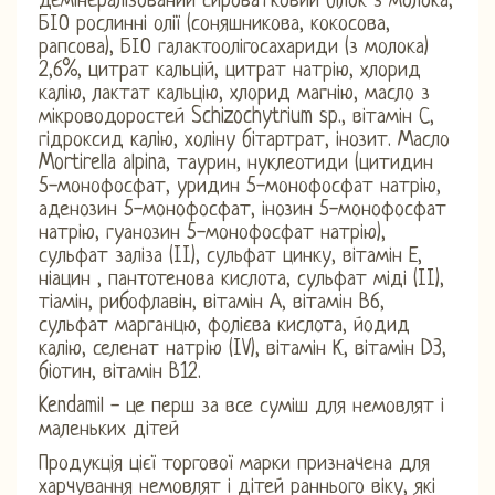
демінералізований сироватковий білок з молока,
БІО рослинні олії (соняшникова, кокосова,
рапсова), БІО галактоолігосахариди (з молока)
2,6%, цитрат кальцій, цитрат натрію, хлорид
калію, лактат кальцію, хлорид магнію, масло з
мікроводоростей Schizochytrium sp., вітамін С,
гідроксид калію, холіну бітартрат, інозит. Масло
Mortirella alpina, таурин, нуклеотиди (цитидин
5-монофосфат, уридин 5-монофосфат натрію,
аденозин 5-монофосфат, інозин 5-монофосфат
натрію, гуанозин 5-монофосфат натрію),
сульфат заліза (II), сульфат цинку, вітамін Е,
ніацин , пантотенова кислота, сульфат міді (II),
тіамін, рибофлавін, вітамін А, вітамін В6,
сульфат марганцю, фолієва кислота, йодид
калію, селенат натрію (IV), вітамін К, вітамін D3,
біотин, вітамін В12.
Kendamil - це перш за все суміш для немовлят і
маленьких дітей
Продукція цієї торгової марки призначена для
харчування немовлят і дітей раннього віку, які