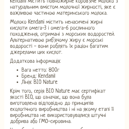
Kendami містить повножирне коров'яче молоко з
натуральним вмістом молочної жирності, яке є
важливою частиною материнського молока.
Молоко Kendami містить ненасичені жирні
кислоти омега-3 і омега-6 рослинного
походження, отримані з морських водоростей.
Альтернативою риб'ячому жиру є морські
водорості - вони роблять їх раціон багатим
джерелами цих кислот.
Додаткова інформація:
Вага нетто: 800г
Бренд: Kendamil
Лінія: BIO Nature
Крім того, серія BIO Nature має сертифікат
якості BIO, що означає, що вона була
виготовлена ​​відповідно до принципів
екологічного виробництва і ні на якому етапі її
виробництва не використовувалися штучні
добрива або ГМО-сировина.