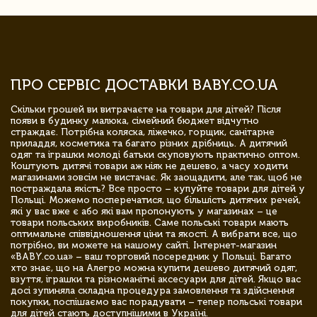
ПРО СЕРВІС ДОСТАВКИ BABY.CO.UA
Скільки грошей ви витрачаєте на товари для дітей? Після
появи в будинку малюка, сімейний бюджет відчутно
страждає. Потрібна коляска, ліжечко, горщик, санітарне
приладдя, косметика та багато різних дрібниць. А дитячий
одяг та іграшки молоді батьки скуповують практично оптом.
Коштують дитячі товари аж ніяк не дешево, а часу ходити
магазинами зовсім не вистачає. Як заощадити, але так, щоб не
постраждала якість? Все просто – купуйте товари для дітей у
Польщі. Можемо посперечатися, що більшість дитячих речей,
які у вас вже є або які вам пропонують у магазинах – це
товари польських виробників. Саме польські товари мають
оптимальне співвідношення ціни та якості. А вибрати все, що
потрібно, ви можете на нашому сайті. Інтернет-магазин
«BABY.co.ua» – ваш торговий посередник у Польщі. Багато
хто знає, що на Алегро можна купити дешево дитячий одяг,
взуття, іграшки та різноманітні аксесуари для дітей. Якщо вас
досі зупиняла складна процедура замовлення та здійснення
покупки, поспішаємо вас порадувати – тепер польські товари
для дітей стають доступнішими в Україні.