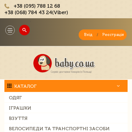
+38 (095) 788 12 68
+38 (068) 784 43 24(Viber)
;
Toggle
navigation
Вхід
/
Реєстрація
КАТАЛОГ
ОДЯГ
ІГРАШКИ
ВЗУТТЯ
ВЕЛОСИПЕДИ ТА ТРАНСПОРТНІ ЗАСОБИ