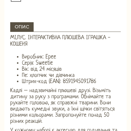
ОПИС
МІЛУС. ІНТЕРАКТИВНА ПЛЮШЕВА ІГРАШКА -
КОШЕНЯ
Виробник: Epee
Серія: Sweetie
Вік: від 24 місяців
Пе: ​​хлопчик чи дівчинка
Штрих-код (EAN): 8591945091786
Кадлі – надзвичайні плюшеві друзі. Візьміть
дитину за руку з програмами. Обнімайте та
рухайте головою, як справжні тварини. Вони
видають кумедні звуки, а їхні щічки світяться
різними кольорами. Запропонуйте понад 50
різних реакцій.
У кожному наборі є аксесуар для годування та