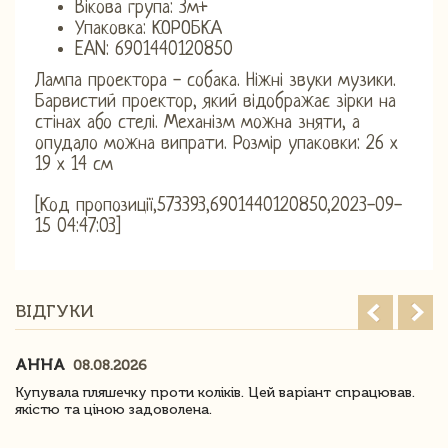
Вікова група: 3м+
Упаковка: КОРОБКА
EAN: 6901440120850
Лампа проектора - собака. Ніжні звуки музики.
Барвистий проектор, який відображає зірки на
стінах або стелі. Механізм можна зняти, а
опудало можна випрати. Розмір упаковки: 26 х
19 х 14 см
[Код пропозиції,573393,6901440120850,2023-09-
15 04:47:03]
ВІДГУКИ
АННА
08.08.2026
Купувала пляшечку проти коліків. Цей варіант спрацював.
якістю та ціною задоволена.