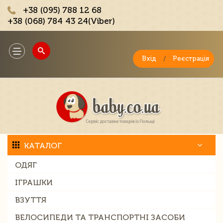
+38 (095) 788 12 68
+38 (068) 784 43 24(Viber)
;
Toggle
navigation
Вхід
/
Реєстрація
КАТАЛОГ
ОДЯГ
ІГРАШКИ
ВЗУТТЯ
ВЕЛОСИПЕДИ ТА ТРАНСПОРТНІ ЗАСОБИ