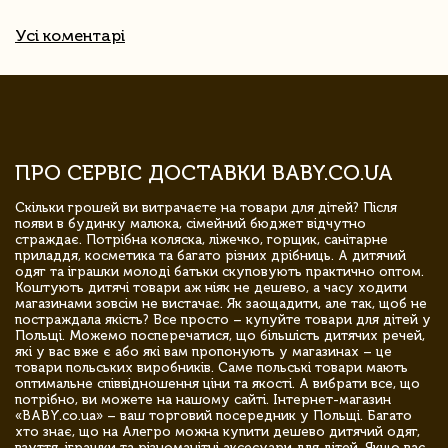
Усі коментарі
ПРО СЕРВІС ДОСТАВКИ BABY.CO.UA
Скільки грошей ви витрачаєте на товари для дітей? Після
появи в будинку малюка, сімейний бюджет відчутно
страждає. Потрібна коляска, ліжечко, горщик, санітарне
приладдя, косметика та багато різних дрібниць. А дитячий
одяг та іграшки молоді батьки скуповують практично оптом.
Коштують дитячі товари аж ніяк не дешево, а часу ходити
магазинами зовсім не вистачає. Як заощадити, але так, щоб не
постраждала якість? Все просто – купуйте товари для дітей у
Польщі. Можемо посперечатися, що більшість дитячих речей,
які у вас вже є або які вам пропонують у магазинах – це
товари польських виробників. Саме польські товари мають
оптимальне співвідношення ціни та якості. А вибрати все, що
потрібно, ви можете на нашому сайті. Інтернет-магазин
«BABY.co.ua» – ваш торговий посередник у Польщі. Багато
хто знає, що на Алегро можна купити дешево дитячий одяг,
взуття, іграшки та різноманітні аксесуари для дітей. Якщо вас