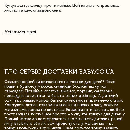
Купувала пляшечку проти коліків. Цей варіант спрацював.
якістю та ціною задоволена.
Усі коментарі
ПРО СЕРВІС ДОСТАВКИ BABY.CO.UA
Скільки грошей ви витрачаєте на товари для дітей? Після
появи в будинку малюка, сімейний бюджет відчутно
страждає. Потрібна коляска, ліжечко, горщик, санітарне
приладдя, косметика та багато різних дрібниць. А дитячий
одяг та іграшки молоді батьки скуповують практично оптом.
Коштують дитячі товари аж ніяк не дешево, а часу ходити
магазинами зовсім не вистачає. Як заощадити, але так, щоб не
постраждала якість? Все просто – купуйте товари для дітей у
Польщі. Можемо посперечатися, що більшість дитячих речей,
які у вас вже є або які вам пропонують у магазинах – це
товари польських виробників. Саме польські товари мають