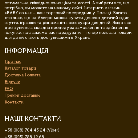
оптимальне співвідношення ціни та якості. А вибрати все, що
потрібно, ви можете на нашому сайті. Інтернет-магазин
«BABY.co.ua» – ваш торговий посередник у Польщі. Багато
хто знає, що на Алегро можна купити дешево дитячий одяг,
взуття, іграшки та різноманітні аксесуари для дітей. Якщо вас
досі зупиняла складна процедура замовлення та здійснення
покупки, поспішаємо вас порадувати – тепер польські товари
для дітей стають доступнішими в Україні.
ІНФОРМАЦІЯ
Про нас
Каталог товарів
Доставка і оплата
Відгуки
FAQ
Трекінг доставки
Контакти
НАШІ КОНТАКТИ
+38 (068) 784 43 24 (Viber)
+38 (095) 788 12 68