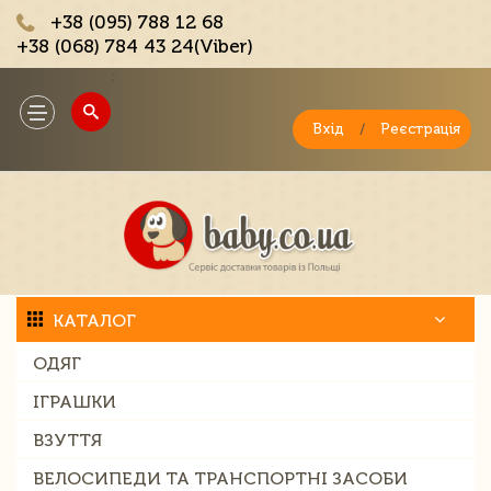
+38 (095) 788 12 68
+38 (068) 784 43 24(Viber)
;
Toggle
navigation
Вхід
/
Реєстрація
КАТАЛОГ
ОДЯГ
ІГРАШКИ
ВЗУТТЯ
ВЕЛОСИПЕДИ ТА ТРАНСПОРТНІ ЗАСОБИ