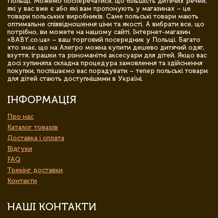
Польщі. Можемо посперечатися, що більшість дитячих речей,
які у вас вже є або які вам пропонують у магазинах – це
товари польських виробників. Саме польські товари мають
оптимальне співвідношення ціни та якості. А вибрати все, що
потрібно, ви можете на нашому сайті. Інтернет-магазин
«BABY.co.ua» – ваш торговий посередник у Польщі. Багато
хто знає, що на Алегро можна купити дешево дитячий одяг,
взуття, іграшки та різноманітні аксесуари для дітей. Якщо вас
досі зупиняла складна процедура замовлення та здійснення
покупки, поспішаємо вас порадувати – тепер польські товари
для дітей стають доступнішими в Україні.
ІНФОРМАЦІЯ
Про нас
Каталог товарів
Доставка і оплата
Відгуки
FAQ
Трекінг доставки
Контакти
НАШІ КОНТАКТИ