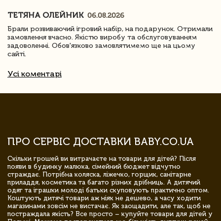
ТЕТЯНА ОЛЕЙНИК
06.08.2026
Брали розвиваючий ігровий набір, на подарунок. Отримали
замовлення вчасно. Якістю виробу та обслуговуванням
задоволенні. Обов'язково замовлятимемо ще на цьому
сайті.
Усі коментарі
ПРО СЕРВІС ДОСТАВКИ BABY.CO.UA
Скільки грошей ви витрачаєте на товари для дітей? Після
появи в будинку малюка, сімейний бюджет відчутно
страждає. Потрібна коляска, ліжечко, горщик, санітарне
приладдя, косметика та багато різних дрібниць. А дитячий
одяг та іграшки молоді батьки скуповують практично оптом.
Коштують дитячі товари аж ніяк не дешево, а часу ходити
магазинами зовсім не вистачає. Як заощадити, але так, щоб не
постраждала якість? Все просто – купуйте товари для дітей у