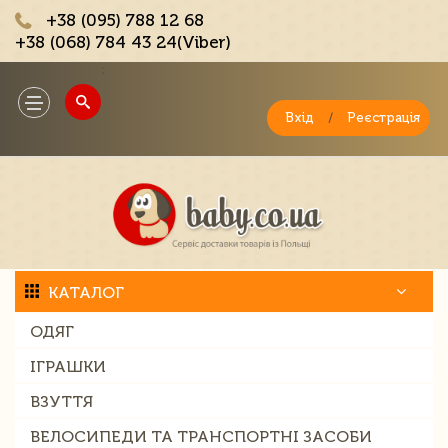
+38 (095) 788 12 68
+38 (068) 784 43 24(Viber)
;
Toggle
navigation
Вхід
/
Реєстрація
КАТАЛОГ
ОДЯГ
ІГРАШКИ
ВЗУТТЯ
ВЕЛОСИПЕДИ ТА ТРАНСПОРТНІ ЗАСОБИ