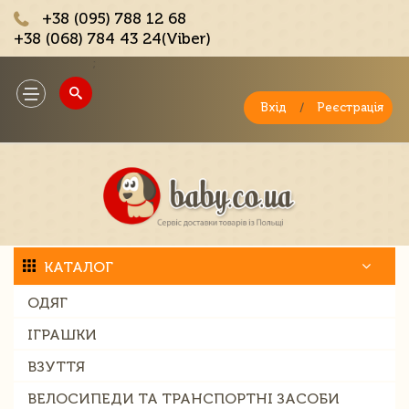
+38 (095) 788 12 68
+38 (068) 784 43 24(Viber)
;
Toggle
navigation
Вхід
/
Реєстрація
КАТАЛОГ
ОДЯГ
ІГРАШКИ
ВЗУТТЯ
ВЕЛОСИПЕДИ ТА ТРАНСПОРТНІ ЗАСОБИ