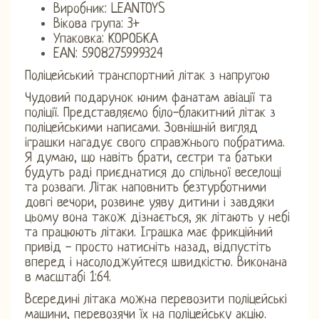
Виробник: LEANTOYS
Вікова група: 3+
Упаковка: КОРОБКА
EAN: 5908275999324
Поліцейський транспортний літак з напругою
Чудовий подарунок юним фанатам авіації та
поліції. Представляємо біло-блакитний літак з
поліцейськими написами. Зовнішній вигляд
іграшки нагадує свого справжнього побратима.
Я думаю, що навіть брати, сестри та батьки
будуть раді приєднатися до спільної веселощі
та розваги. Літак наповнить безтурботними
довгі вечори, розвине уяву дитини і завдяки
цьому вона також дізнається, як літають у небі
та працюють літаки. Іграшка має фрикційний
привід - просто натисніть назад, відпустіть
вперед і насолоджуйтеся швидкістю. Виконана
в масштабі 1:64.
Всередині літака можна перевозити поліцейські
машини, перевозячи їх на поліцейську акцію.