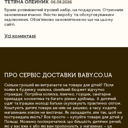
ТЕТЯНА ОЛЕЙНИК
06.08.2026
Брали розвиваючий ігровий набір, на подарунок. Отримали
замовлення вчасно. Якістю виробу та обслуговуванням
задоволенні. Обов'язково замовлятимемо ще на цьому
сайті.
Усі коментарі
ПРО СЕРВІС ДОСТАВКИ BABY.CO.UA
Скільки грошей ви витрачаєте на товари для дітей? Після
появи в будинку малюка, сімейний бюджет відчутно
страждає. Потрібна коляска, ліжечко, горщик, санітарне
приладдя, косметика та багато різних дрібниць. А дитячий
одяг та іграшки молоді батьки скуповують практично оптом.
Коштують дитячі товари аж ніяк не дешево, а часу ходити
магазинами зовсім не вистачає. Як заощадити, але так, щоб не
постраждала якість? Все просто – купуйте товари для дітей у
Польщі. Можемо посперечатися, що більшість дитячих речей,
які у вас вже є або які вам пропонують у магазинах – це