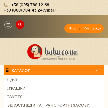
+38 (095) 788 12 68
+38 (068) 784 43 24(Viber)
;
Toggle
navigation
Вхід
/
Реєстрація
КАТАЛОГ
ОДЯГ
ІГРАШКИ
ВЗУТТЯ
ВЕЛОСИПЕДИ ТА ТРАНСПОРТНІ ЗАСОБИ