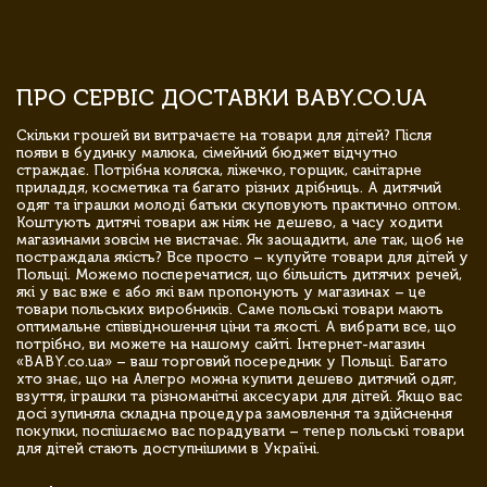
ПРО СЕРВІС ДОСТАВКИ BABY.CO.UA
Скільки грошей ви витрачаєте на товари для дітей? Після
появи в будинку малюка, сімейний бюджет відчутно
страждає. Потрібна коляска, ліжечко, горщик, санітарне
приладдя, косметика та багато різних дрібниць. А дитячий
одяг та іграшки молоді батьки скуповують практично оптом.
Коштують дитячі товари аж ніяк не дешево, а часу ходити
магазинами зовсім не вистачає. Як заощадити, але так, щоб не
постраждала якість? Все просто – купуйте товари для дітей у
Польщі. Можемо посперечатися, що більшість дитячих речей,
які у вас вже є або які вам пропонують у магазинах – це
товари польських виробників. Саме польські товари мають
оптимальне співвідношення ціни та якості. А вибрати все, що
потрібно, ви можете на нашому сайті. Інтернет-магазин
«BABY.co.ua» – ваш торговий посередник у Польщі. Багато
хто знає, що на Алегро можна купити дешево дитячий одяг,
взуття, іграшки та різноманітні аксесуари для дітей. Якщо вас
досі зупиняла складна процедура замовлення та здійснення
покупки, поспішаємо вас порадувати – тепер польські товари
для дітей стають доступнішими в Україні.