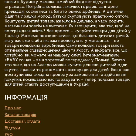
появи в будинку малюка, сімейний бюджет відчутно
страждає. Потрібна коляска, ліжечко, горщик, санітарне
приладдя, косметика та багато різних дрібниць. А дитячий
одяг та іграшки молоді батьки скуповують практично оптом.
Коштують дитячі товари аж ніяк не дешево, а часу ходити
магазинами зовсім не вистачає. Як заощадити, але так, щоб не
постраждала якість? Все просто – купуйте товари для дітей у
Польщі. Можемо посперечатися, що більшість дитячих речей,
які у вас вже є або які вам пропонують у магазинах – це
товари польських виробників. Саме польські товари мають
оптимальне співвідношення ціни та якості. А вибрати все, що
потрібно, ви можете на нашому сайті. Інтернет-магазин
«BABY.co.ua» – ваш торговий посередник у Польщі. Багато
хто знає, що на Алегро можна купити дешево дитячий одяг,
взуття, іграшки та різноманітні аксесуари для дітей. Якщо вас
досі зупиняла складна процедура замовлення та здійснення
покупки, поспішаємо вас порадувати – тепер польські товари
для дітей стають доступнішими в Україні.
ІНФОРМАЦІЯ
Про нас
Каталог товарів
Доставка і оплата
Відгуки
FAQ