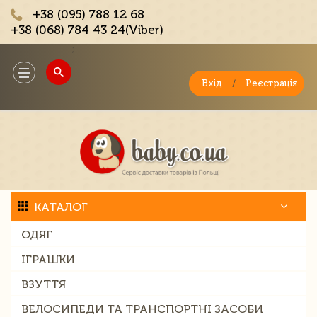
+38 (095) 788 12 68
+38 (068) 784 43 24(Viber)
;
Toggle
navigation
Вхід
/
Реєстрація
КАТАЛОГ
ОДЯГ
ІГРАШКИ
ВЗУТТЯ
ВЕЛОСИПЕДИ ТА ТРАНСПОРТНІ ЗАСОБИ