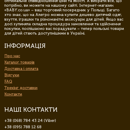
оптимальне співвідношення ціни та якості. А вибрати все, що
потрібно, ви можете на нашому сайті. Інтернет-магазин
«BABY.co.ua» – ваш торговий посередник у Польщі. Багато
хто знає, що на Алегро можна купити дешево дитячий одяг,
взуття, іграшки та різноманітні аксесуари для дітей. Якщо вас
досі зупиняла складна процедура замовлення та здійснення
покупки, поспішаємо вас порадувати – тепер польські товари
для дітей стають доступнішими в Україні.
ІНФОРМАЦІЯ
Про нас
Каталог товарів
Доставка і оплата
Відгуки
FAQ
Трекінг доставки
Контакти
НАШІ КОНТАКТИ
+38 (068) 784 43 24 (Viber)
+38 (095) 788 12 68