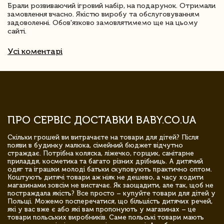
Брали розвиваючий ігровий набір, на подарунок. Отримали
замовлення вчасно. Якістю виробу та обслуговуванням
задоволенні. Обов'язково замовлятимемо ще на цьому
сайті.
Усі коментарі
ПРО СЕРВІС ДОСТАВКИ BABY.CO.UA
Скільки грошей ви витрачаєте на товари для дітей? Після
появи в будинку малюка, сімейний бюджет відчутно
страждає. Потрібна коляска, ліжечко, горщик, санітарне
приладдя, косметика та багато різних дрібниць. А дитячий
одяг та іграшки молоді батьки скуповують практично оптом.
Коштують дитячі товари аж ніяк не дешево, а часу ходити
магазинами зовсім не вистачає. Як заощадити, але так, щоб не
постраждала якість? Все просто – купуйте товари для дітей у
Польщі. Можемо посперечатися, що більшість дитячих речей,
які у вас вже є або які вам пропонують у магазинах – це
товари польських виробників. Саме польські товари мають