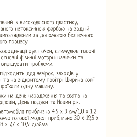
лений із високоякісного пластику,
ваного нетоксичною фарбою на водній
 виготовлений за допомогою безпечного
ого процесу.
 координації рук і очей, стимулює творчі
, основні фізичні моторні навички та
 вирішувати проблеми.
 підходить для вечірок, заходів у
і та на відкритому повітрі. Ширина колії
проїхати одну машину.
нки на день народження та свята на
елловін, День подяки та Новий рік.
автомобіля приблизно 4,5 x 3 см/1,8 x 1,2
змір готової моделі приблизно 30 x 19,5 x
,8 x 7,7 x 10,9 дюйма.