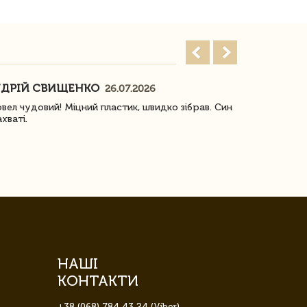
ДРІЙ СВИЩЕНКО
НАСТЯ
26.07.2026
18
овел чудовий! Міцний пластик, швидко зібрав. Син
Посилку отр
ахваті.
задоволена!
НАШІ
КОНТАКТИ
+38 (068) 784 43 24 (Viber)