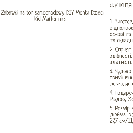
ФУНКЦІЯ:
1. Виготов
відполіро
основі та
та складн
2. Сприяє
здібності
здатність
3. Чудово
приміщенн
дозволяє 
4. Подару
Різдво, Х
5. Розмір 
дюйма, ро
27,7 см/11