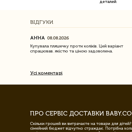
деталей
ВІДГУКИ
АННА
08.08.2026
ачество
Купувала пляшечку проти коліків. Цей варіант
спрацював. якістю та ціною задоволена.
Усі коментарі
ПРО СЕРВІС ДОСТАВКИ BABY.CO
Скільки грошей ви витрачаєте на товари для дітей?
сімейний бюджет відчутно страждає. Потрібна коля