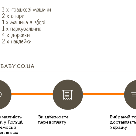
3 х іграшкові машини
2 х опори
1 х машина в зборі
1 х паркувальник
4 х доріжки
2 х наклейки
BABY.CO.UA
 наявність
Ви здійснюєте
Вибраний т
і у Польщі,
передоплату
доставляєть
уємось з
Україну
ення всіх