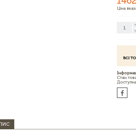
1462
Ціна вка
ВСІ Т
Інформац
Стан тов
Доступна 
ПИС