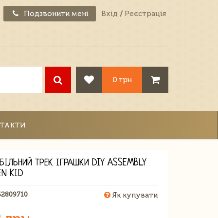
Подзвонити мені
Вхід
/
Реєстрація
0 грн
ТАКТИ
БІЛЬНИЙ ТРЕК ІГРАШКИ DIY ASSEMBLY
EN KID
62809710
Як купувати