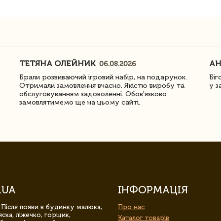
ТЕТЯНА ОЛЕЙНИК
АН
06.08.2026
Брали розвиваючий ігровий набір, на подарунок.
Біг
Отримали замовлення вчасно. Якістю виробу та
у з
обслуговуванням задоволенні. Обов'язково
замовлятимемо ще на цьому сайті.
.UA
ІНФОРМАЦІЯ
 Після появи в будинку малюка,
Про нас
ска, ліжечко, горщик,
Каталог товарів