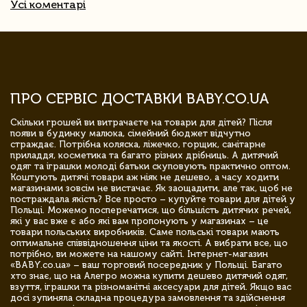
Усі коментарі
ПРО СЕРВІС ДОСТАВКИ BABY.CO.UA
Скільки грошей ви витрачаєте на товари для дітей? Після
появи в будинку малюка, сімейний бюджет відчутно
страждає. Потрібна коляска, ліжечко, горщик, санітарне
приладдя, косметика та багато різних дрібниць. А дитячий
одяг та іграшки молоді батьки скуповують практично оптом.
Коштують дитячі товари аж ніяк не дешево, а часу ходити
магазинами зовсім не вистачає. Як заощадити, але так, щоб не
постраждала якість? Все просто – купуйте товари для дітей у
Польщі. Можемо посперечатися, що більшість дитячих речей,
які у вас вже є або які вам пропонують у магазинах – це
товари польських виробників. Саме польські товари мають
оптимальне співвідношення ціни та якості. А вибрати все, що
потрібно, ви можете на нашому сайті. Інтернет-магазин
«BABY.co.ua» – ваш торговий посередник у Польщі. Багато
хто знає, що на Алегро можна купити дешево дитячий одяг,
взуття, іграшки та різноманітні аксесуари для дітей. Якщо вас
досі зупиняла складна процедура замовлення та здійснення