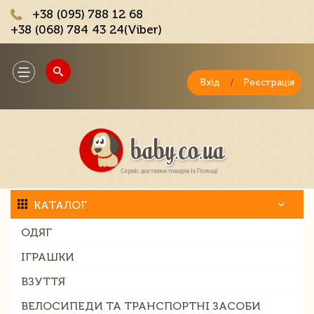
+38 (095) 788 12 68
+38 (068) 784 43 24(Viber)
;
Toggle
navigation
Вхід
/
Реєстрація
КАТАЛОГ
ОДЯГ
ІГРАШКИ
ВЗУТТЯ
ВЕЛОСИПЕДИ ТА ТРАНСПОРТНІ ЗАСОБИ