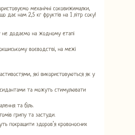
ористовуємо механічні соковижималки,
о дає нам 2,5 кг фруктів на 1 літр соку!
у не додаємо на жодному етапі
токшиському воєводстві, на межі
астивостями, які використовуються як у
иоксидантами та можуть стимулювати
лення та біль.
томів грипу та застуди.
жуть покращити здоров’я кровоносних