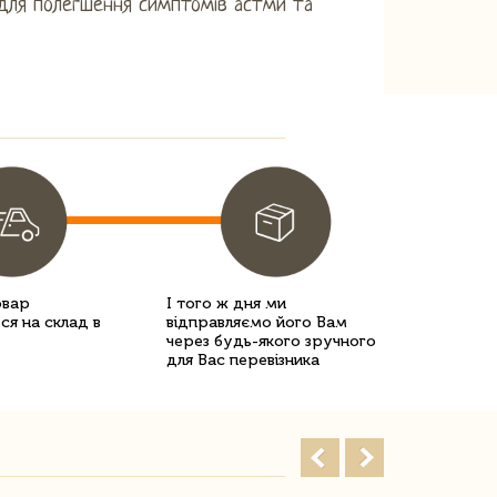
 для полегшення симптомів астми та
овар
І того ж дня ми
ся на склад в
відправляємо його Вам
через будь-якого зручного
для Вас перевізника