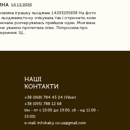
ИНА
ІРИНА БІ
16.12.2025
овляла іграшку льодяник 14293295838 На фото
Дякую за до
 льодяники,тому очікувала так і отримати, коли
незрячоі дів
имала розчарувалась прийшов один. Моя вина
Дуже задово
не уважно прочитала опис. Попросила про
ернення. Щ...
НАШІ
КОНТАКТИ
+38 (068) 784 43 24 (Viber)
+38 (095) 788 12 68
(пн - пт с 10:00 до 19:00, сб - нд 11:00 -
15:00)
e-mail: infobaby.co.ua@gmail.com