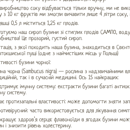
виробництво соку відбувається тільки вручну, ми не вик
 з 10 кг фруктів ми змогли вичавити лише 4 літри соку, щ
яшці 0,5 л міститься 1,25 кг плодів.
готуємо наш сироп бузини зі стиглих плодів САМПО, вод
бництва! Це прозорий, густий сироп.
тація, з якої походить наша бузина, знаходиться в Свєн
токшиської пущі (одне з найчистіших місць у Польщі)
тивості бузини чорної:
на чорна (Sambucus nigra) — рослина з надзвичайними вл
иційній, так і в сучасній медицині. Ось 15 найкращих:
Підтримує імунну систему: екстракти бузини багаті ант
ну систему.
ає протизапальні властивості: може допомогти зняти запа
ротивірусний: часто використовується для лікування симп
окращує здоров’я серця: флавоноїди в ягодах бузини мо
н і знизити рівень холестерину.