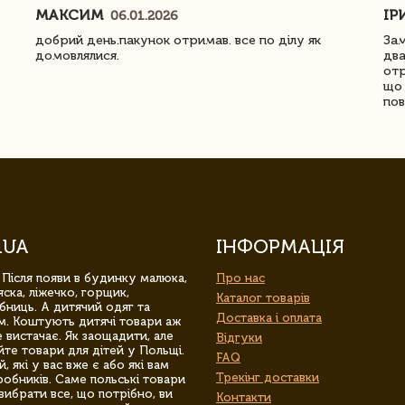
МАКСИМ
ІР
06.01.2026
добрий день.пакунок отримав. все по ділу як
Зам
домовлялися.
два
отр
що 
пов
.UA
ІНФОРМАЦІЯ
 Після появи в будинку малюка,
Про нас
ска, ліжечко, горщик,
Каталог товарів
бниць. А дитячий одяг та
Доставка і оплата
м. Коштують дитячі товари аж
 вистачає. Як заощадити, але
Відгуки
йте товари для дітей у Польщі.
FAQ
 які у вас вже є або які вам
Трекінг доставки
обників. Саме польські товари
вибрати все, що потрібно, ви
Контакти