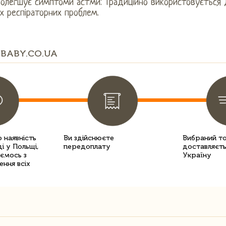
 Полегшує симптоми астми: Традиційно використовується
х респіраторних проблем.
BABY.CO.UA
 наявність
Ви здійснюєте
Вибраний т
і у Польщі,
передоплату
доставляєть
уємось з
Україну
ення всіх