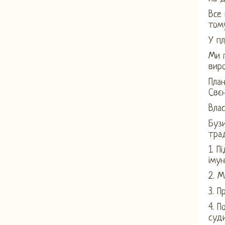
Все 
тому
У пл
Ми 
виро
План
Свєн
Влас
Бузи
трад
1. 
імун
2. М
3. П
4. П
суди