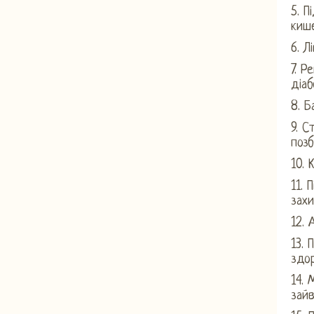
5. 
кише
6. Л
7. Р
діаб
8. Б
9. С
позб
10. 
11. 
зах
12. 
13. 
здор
14. 
зайв