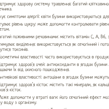
Підтримує здорову систему травлення: багатий клітковин
чника.
ікує симптоми алергії: квіти бузини використовуються для
егулює рівень цукру: може допомогти контролювати рівен
етом.
агатий поживними речовинами: містить вітамін С, А, В6, за
тимулює виділення: використовується як сечогінний і пото
утися токсинів.
Косметичні властивості: часто використовується в продук
Підтримує здоров'я очей: антиоксиданти в ягодах бузини
ищаючи їх від окисного пошкодження.
Антивікові властивості: антоціани в ягодах бузини можут
Підтримує здоров’я кісток: містить такі мінерали, як кальці
ов’я кісток.
Може допомогти у втраті ваги: ​​його сечогінний ефект м
у воду з організму.