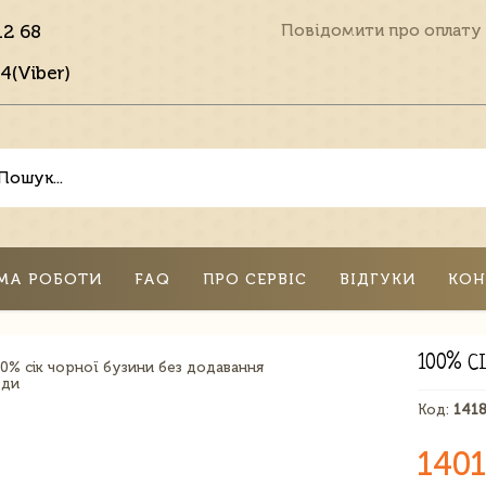
12 68
Повідомити про оплату
4(Viber)
МА РОБОТИ
FAQ
ПРО СЕРВІС
ВІДГУКИ
КОН
100% С
Код:
141
1401