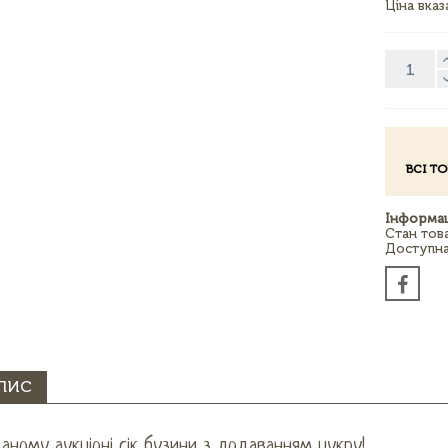
Ціна вка
ВСІ Т
Інформац
Стан тов
Доступна 
ПИС
аному аукціоні сік бузини з додаванням цукру!