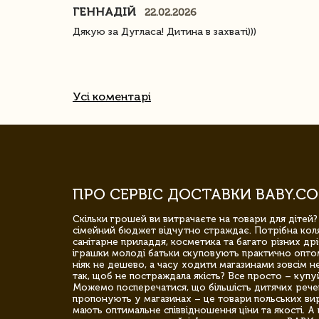
ГЕННАДІЙ
22.02.2026
ачество
Дякую за Дугласа! Дитина в захваті)))
Усі коментарі
ПРО СЕРВІС ДОСТАВКИ BABY.CO
Скільки грошей ви витрачаєте на товари для дітей?
сімейний бюджет відчутно страждає. Потрібна коля
санітарне приладдя, косметика та багато різних дрі
іграшки молоді батьки скуповують практично опто
ніяк не дешево, а часу ходити магазинами зовсім не
так, щоб не постраждала якість? Все просто – купу
Можемо посперечатися, що більшість дитячих речей,
пропонують у магазинах – це товари польських вир
мають оптимальне співвідношення ціни та якості. А 