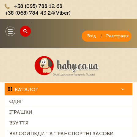
+38 (095) 788 12 68
+38 (068) 784 43 24(Viber)
;
Toggle
navigation
Вхід
/
Реєстрація
КАТАЛОГ
ОДЯГ
ІГРАШКИ
ВЗУТТЯ
ВЕЛОСИПЕДИ ТА ТРАНСПОРТНІ ЗАСОБИ