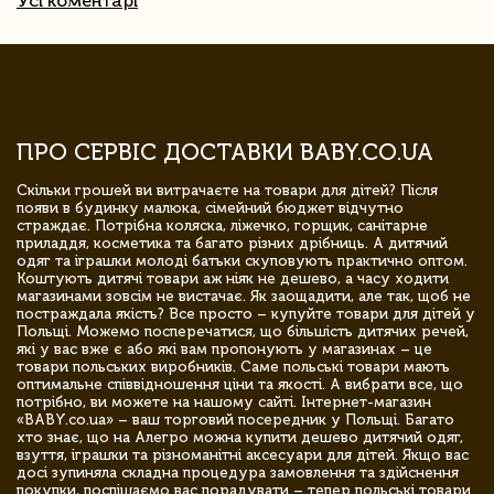
Усі коментарі
ПРО СЕРВІС ДОСТАВКИ BABY.CO.UA
Скільки грошей ви витрачаєте на товари для дітей? Після
появи в будинку малюка, сімейний бюджет відчутно
страждає. Потрібна коляска, ліжечко, горщик, санітарне
приладдя, косметика та багато різних дрібниць. А дитячий
одяг та іграшки молоді батьки скуповують практично оптом.
Коштують дитячі товари аж ніяк не дешево, а часу ходити
магазинами зовсім не вистачає. Як заощадити, але так, щоб не
постраждала якість? Все просто – купуйте товари для дітей у
Польщі. Можемо посперечатися, що більшість дитячих речей,
які у вас вже є або які вам пропонують у магазинах – це
товари польських виробників. Саме польські товари мають
оптимальне співвідношення ціни та якості. А вибрати все, що
потрібно, ви можете на нашому сайті. Інтернет-магазин
«BABY.co.ua» – ваш торговий посередник у Польщі. Багато
хто знає, що на Алегро можна купити дешево дитячий одяг,
взуття, іграшки та різноманітні аксесуари для дітей. Якщо вас
досі зупиняла складна процедура замовлення та здійснення
покупки, поспішаємо вас порадувати – тепер польські товари