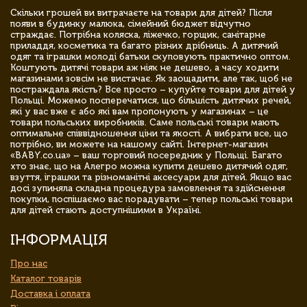
Скільки грошей ви витрачаєте на товари для дітей? Після
появи в будинку малюка, сімейний бюджет відчутно
страждає. Потрібна коляска, ліжечко, горщик, санітарне
приладдя, косметика та багато різних дрібниць. А дитячий
одяг та іграшки молоді батьки скуповують практично оптом.
Коштують дитячі товари аж ніяк не дешево, а часу ходити
магазинами зовсім не вистачає. Як заощадити, але так, щоб не
постраждала якість? Все просто – купуйте товари для дітей у
Польщі. Можемо посперечатися, що більшість дитячих речей,
які у вас вже є або які вам пропонують у магазинах – це
товари польських виробників. Саме польські товари мають
оптимальне співвідношення ціни та якості. А вибрати все, що
потрібно, ви можете на нашому сайті. Інтернет-магазин
«BABY.co.ua» – ваш торговий посередник у Польщі. Багато
хто знає, що на Алегро можна купити дешево дитячий одяг,
взуття, іграшки та різноманітні аксесуари для дітей. Якщо вас
досі зупиняла складна процедура замовлення та здійснення
покупки, поспішаємо вас порадувати – тепер польські товари
для дітей стають доступнішими в Україні.
ІНФОРМАЦІЯ
Про нас
Каталог товарів
Доставка і оплата