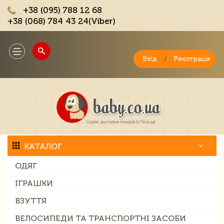
+38 (095) 788 12 68
+38 (068) 784 43 24(Viber)
;
Toggle
navigation
Вхід
/
Реєстрація
КАТАЛОГ
ОДЯГ
ІГРАШКИ
ВЗУТТЯ
ВЕЛОСИПЕДИ ТА ТРАНСПОРТНІ ЗАСОБИ