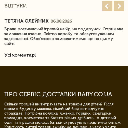
ВІДГУКИ
ТЕТЯНА ОЛЕЙНИК
06.08.2026
Брали розвиваючий ігровий набір, на подарунок. Отримали
замовлення вчасно. Якістю виробу та обслуговуванням
задоволенні. Обов'язково замовлятимемо ще на цьому
сайті.
Усі коментарі
ПРО СЕРВІС ДОСТАВКИ BABY.CO.UA
Скільки грошей ви витрачаєте на товари для дітей? Після
появи в будинку малюка, сімейний бюджет відчутно
страждає. Потрібна коляска, ліжечко, горщик, санітарне
приладдя, косметика та багато різних дрібниць. А дитячий
одяг та іграшки молоді батьки скуповують практично оптом.
Коштують дитячі товари аж ніяк не дешево, а часу ходити