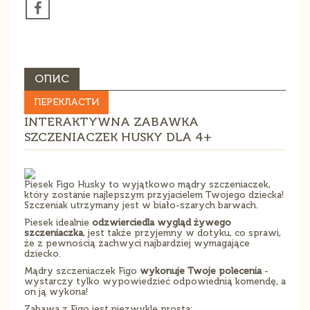
ОПИС
ПЕРЕКЛАСТИ
INTERAKTYWNA ZABAWKA
SZCZENIACZEK HUSKY DLA 4+
Piesek Figo Husky to wyjątkowo mądry szczeniaczek,
który zostanie najlepszym przyjacielem Twojego dziecka!
Szczeniak utrzymany jest w biało-szarych barwach.
Piesek idealnie
odzwierciedla wygląd żywego
szczeniaczka
, jest także przyjemny w dotyku, co sprawi,
że z pewnością zachwyci najbardziej wymagające
dziecko.
Mądry szczeniaczek Figo
wykonuje Twoje polecenia
-
wystarczy tylko wypowiedzieć odpowiednią komendę, a
on ją wykona!
Zabawa z Figo jest niezwykle prosta: