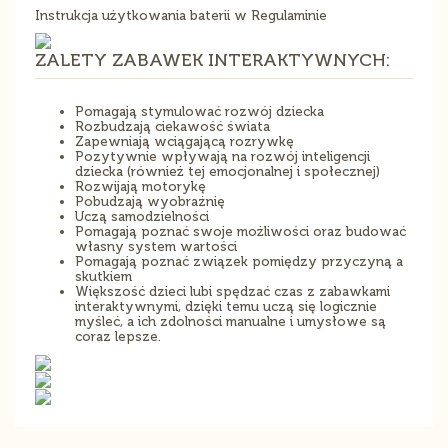
Instrukcja użytkowania baterii w Regulaminie
ZALETY ZABAWEK INTERAKTYWNYCH:
Pomagają stymulować rozwój dziecka
Rozbudzają ciekawość świata
Zapewniają wciągającą rozrywkę
Pozytywnie wpływają na rozwój inteligencji
dziecka (również tej emocjonalnej i społecznej)
Rozwijają motorykę
Pobudzają wyobraźnię
Uczą samodzielności
Pomagają poznać swoje możliwości oraz budować
własny system wartości
Pomagają poznać związek pomiędzy przyczyną a
skutkiem
Większość dzieci lubi spędzać czas z zabawkami
interaktywnymi, dzięki temu uczą się logicznie
myśleć, a ich zdolności manualne i umysłowe są
coraz lepsze.