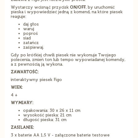
Wystarczy wcisnąć przycisk
ON/OFF
, by uruchomić
pieska i wypowiedzieć jedną z komend, na które piesek
reaguje:
daj głos
waruj
poproś
siad
zatańcz
zaśpiewaj.
Gdy po krótkiej chwili piesek nie wykonuje Twojego
polecenia, zmień ton lub tempo wypowiadanej komendy,
a z pewnością ją wykona.
ZAWARTOŚĆ:
interaktywny piesek Figo
WIEK:
4 +
WYMIARY:
opakowania: 30 x 26 x 11 cm
wysokość pieska: 21 cm
długość pieska: 31 cm
ZASILANIE:
3 x baterie AA 1,5 V - załączone baterie testowe