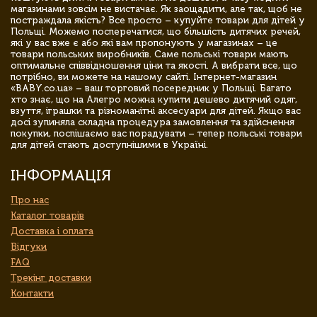
магазинами зовсім не вистачає. Як заощадити, але так, щоб не
постраждала якість? Все просто – купуйте товари для дітей у
Польщі. Можемо посперечатися, що більшість дитячих речей,
які у вас вже є або які вам пропонують у магазинах – це
товари польських виробників. Саме польські товари мають
оптимальне співвідношення ціни та якості. А вибрати все, що
потрібно, ви можете на нашому сайті. Інтернет-магазин
«BABY.co.ua» – ваш торговий посередник у Польщі. Багато
хто знає, що на Алегро можна купити дешево дитячий одяг,
взуття, іграшки та різноманітні аксесуари для дітей. Якщо вас
досі зупиняла складна процедура замовлення та здійснення
покупки, поспішаємо вас порадувати – тепер польські товари
для дітей стають доступнішими в Україні.
ІНФОРМАЦІЯ
Про нас
Каталог товарів
Доставка і оплата
Відгуки
FAQ
Трекінг доставки
Контакти