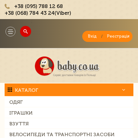
+38 (095) 788 12 68
+38 (068) 784 43 24(Viber)
;
Toggle
navigation
Вхід
/
Реєстрація
КАТАЛОГ
ОДЯГ
ІГРАШКИ
ВЗУТТЯ
ВЕЛОСИПЕДИ ТА ТРАНСПОРТНІ ЗАСОБИ