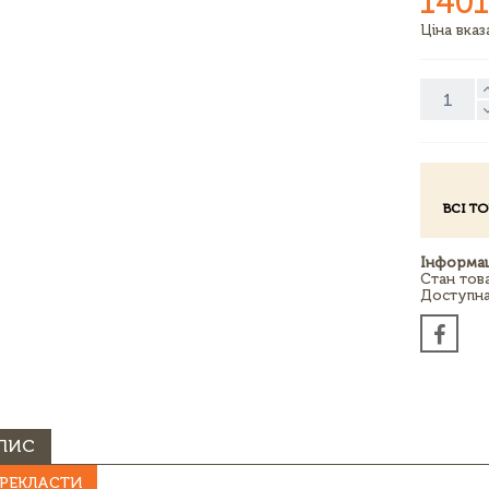
1401
Ціна вка
ВСІ Т
Інформац
Стан тов
Доступна 
ПИС
РЕКЛАСТИ