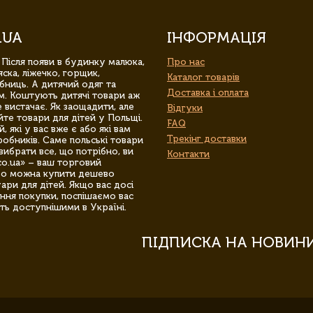
.UA
ІНФОРМАЦІЯ
 Після появи в будинку малюка,
Про нас
ска, ліжечко, горщик,
Каталог товарів
бниць. А дитячий одяг та
Доставка і оплата
м. Коштують дитячі товари аж
 вистачає. Як заощадити, але
Відгуки
йте товари для дітей у Польщі.
FAQ
 які у вас вже є або які вам
Трекінг доставки
обників. Саме польські товари
вибрати все, що потрібно, ви
Контакти
co.ua» – ваш торговий
гро можна купити дешево
уари для дітей. Якщо вас досі
ння покупки, поспішаємо вас
ть доступнішими в Україні.
ПІДПИСКА НА НОВИН