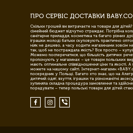
ПРО СЕРВІС ДОСТАВКИ BABY.CO
Скільки грошей ви витрачаєте на товари для дітей?
сімейний бюджет відчутно страждає. Потрібна коля
санітарне приладдя, косметика та багато різних дрі
іграшки молоді батьки скуповують практично опто
ніяк не дешево, а часу ходити магазинами зовсім не
так, щоб не постраждала якість? Все просто – купу
Можемо посперечатися, що більшість дитячих речей,
пропонують у магазинах – це товари польських вир
мають оптимальне співвідношення ціни та якості. А 
можете на нашому сайті. Інтернет-магазин «BABY.
посередник у Польщі. Багато хто знає, що на Але
дитячий одяг, взуття, іграшки та різноманітні аксес
зупиняла складна процедура замовлення та здійсне
порадувати – тепер польські товари для дітей стаю