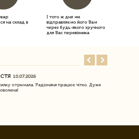
овар
І того ж дня ми
ся на склад в
відправляємо його Вам
через будь-якого зручного
для Вас перевізника
АСТЯ
ПОГОРЕЛО
10.07.2026
илку отримала. Радіоняня працює чітко. Дуже
Отримали віз
оволена!
Доставка з 
завжди була 