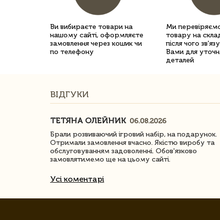
Ви вибираєте товари на
Ми перевіряємо
нашому сайті, оформляєте
товару на склад
замовлення через кошик чи
після чого зв'яз
по телефону
Вами для уточн
деталей
ВІДГУКИ
ТЕТЯНА ОЛЕЙНИК
06.08.2026
ачество
Брали розвиваючий ігровий набір, на подарунок.
Отримали замовлення вчасно. Якістю виробу та
обслуговуванням задоволенні. Обов'язково
замовлятимемо ще на цьому сайті.
Усі коментарі