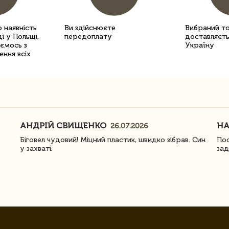
 наявність
Ви здійснюєте
Вибраний т
і у Польщі,
передоплату
доставляєть
уємось з
Україну
ення всіх
АНДРІЙ СВИЩЕНКО
Н
26.07.2026
Біговел чудовий! Міцний пластик, швидко зібрав. Син
Пос
у захваті.
зад