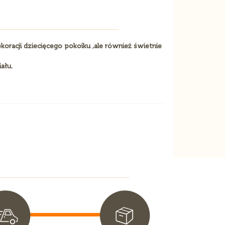
koracji dziecięcego pokoiku ,ale również świetnie
ału.