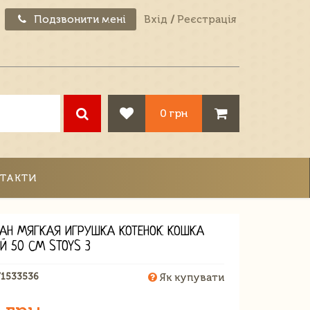
Подзвонити мені
Вхід
/
Реєстрація
0 грн
ТАКТИ
АН МЯГКАЯ ИГРУШКА КОТЕНОК КОШКА
Й 50 СМ STOYS 3
71533536
Як купувати