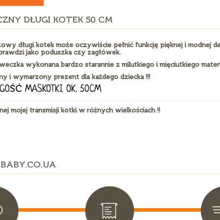
CZNY DŁUGI KOTEK 50 CM
owy długi kotek może oczywiście pełnić funkcję pięknej i modnej de
sprawdzi jako poduszka czy zagłówek.
weczka wykonana bardzo starannie z milutkiego i mięciutkiego materi
ny i wymarzony prezent dla każdego dziecka !!!
GOŚĆ MASKOTKI OK. 50CM
nej mojej transmisji kotki w różnych wielkościach !!
BABY.CO.UA