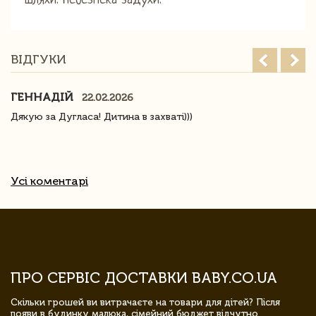
шляхи. Небезпека задухи.
ВІДГУКИ
ГЕННАДІЙ
22.02.2026
Дякую за Дугласа! Дитина в захваті)))
Усі коментарі
ПРО СЕРВІС ДОСТАВКИ BABY.CO.UA
Скільки грошей ви витрачаєте на товари для дітей? Після
появи в будинку малюка, сімейний бюджет відчутно