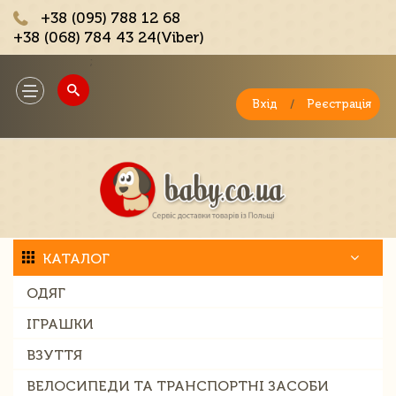
+38 (095) 788 12 68
+38 (068) 784 43 24(Viber)
;
Toggle
navigation
Вхід
/
Реєстрація
КАТАЛОГ
ОДЯГ
ІГРАШКИ
ВЗУТТЯ
ВЕЛОСИПЕДИ ТА ТРАНСПОРТНІ ЗАСОБИ