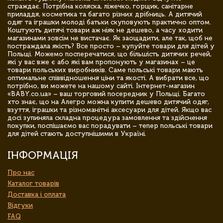
страждає. Потрібна коляска, ліжечко, горщик, санітарне
приладдя, косметика та багато різних дрібниць. А дитячий
одяг та іграшки молоді батьки скуповують практично оптом.
Коштують дитячі товари аж ніяк не дешево, а часу ходити
магазинами зовсім не вистачає. Як заощадити, але так, щоб не
постраждала якість? Все просто – купуйте товари для дітей у
Польщі. Можемо посперечатися, що більшість дитячих речей,
які у вас вже є або які вам пропонують у магазинах – це
товари польських виробників. Саме польські товари мають
оптимальне співвідношення ціни та якості. А вибрати все, що
потрібно, ви можете на нашому сайті. Інтернет-магазин
«BABY.co.ua» – ваш торговий посередник у Польщі. Багато
хто знає, що на Алегро можна купити дешево дитячий одяг,
взуття, іграшки та різноманітні аксесуари для дітей. Якщо вас
досі зупиняла складна процедура замовлення та здійснення
покупки, поспішаємо вас порадувати – тепер польські товари
для дітей стають доступнішими в Україні.
ІНФОРМАЦІЯ
Про нас
Каталог товарів
Доставка і оплата
Відгуки
FAQ