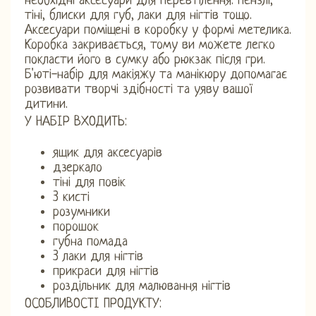
необхідні аксесуари для перевтілення: пензлі,
тіні, блиски для губ, лаки для нігтів тощо.
Аксесуари поміщені в коробку у формі метелика.
Коробка закривається, тому ви можете легко
покласти його в сумку або рюкзак після гри.
Б'юті-набір для макіяжу та манікюру допомагає
розвивати творчі здібності та уяву вашої
дитини.
У НАБІР ВХОДИТЬ:
ящик для аксесуарів
дзеркало
тіні для повік
3 кисті
розумники
порошок
губна помада
3 лаки для нігтів
прикраси для нігтів
роздільник для малювання нігтів
ОСОБЛИВОСТІ ПРОДУКТУ: