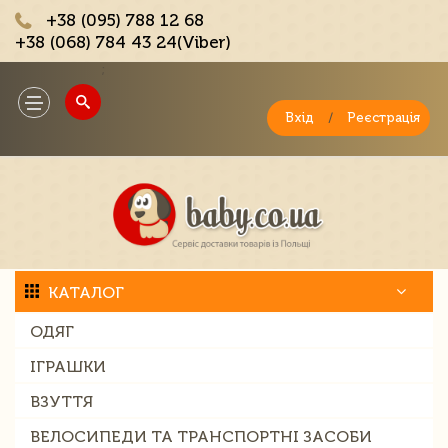
+38 (095) 788 12 68
+38 (068) 784 43 24(Viber)
;
Toggle
navigation
Вхід
/
Реєстрація
КАТАЛОГ
ОДЯГ
ІГРАШКИ
ВЗУТТЯ
ВЕЛОСИПЕДИ ТА ТРАНСПОРТНІ ЗАСОБИ