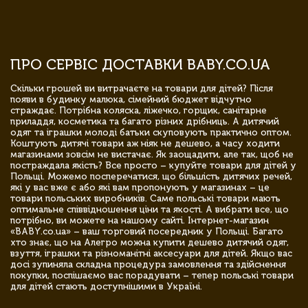
ПРО СЕРВІС ДОСТАВКИ BABY.CO.UA
Скільки грошей ви витрачаєте на товари для дітей? Після
появи в будинку малюка, сімейний бюджет відчутно
страждає. Потрібна коляска, ліжечко, горщик, санітарне
приладдя, косметика та багато різних дрібниць. А дитячий
одяг та іграшки молоді батьки скуповують практично оптом.
Коштують дитячі товари аж ніяк не дешево, а часу ходити
магазинами зовсім не вистачає. Як заощадити, але так, щоб не
постраждала якість? Все просто – купуйте товари для дітей у
Польщі. Можемо посперечатися, що більшість дитячих речей,
які у вас вже є або які вам пропонують у магазинах – це
товари польських виробників. Саме польські товари мають
оптимальне співвідношення ціни та якості. А вибрати все, що
потрібно, ви можете на нашому сайті. Інтернет-магазин
«BABY.co.ua» – ваш торговий посередник у Польщі. Багато
хто знає, що на Алегро можна купити дешево дитячий одяг,
взуття, іграшки та різноманітні аксесуари для дітей. Якщо вас
досі зупиняла складна процедура замовлення та здійснення
покупки, поспішаємо вас порадувати – тепер польські товари
для дітей стають доступнішими в Україні.