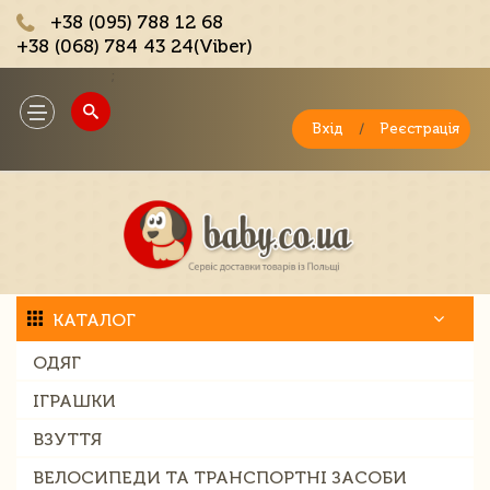
+38 (095) 788 12 68
+38 (068) 784 43 24(Viber)
;
Toggle
navigation
Вхід
/
Реєстрація
КАТАЛОГ
ОДЯГ
ІГРАШКИ
ВЗУТТЯ
ВЕЛОСИПЕДИ ТА ТРАНСПОРТНІ ЗАСОБИ