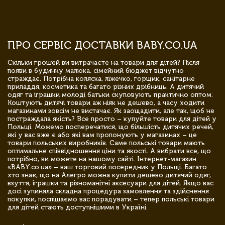
ПРО СЕРВІС ДОСТАВКИ BABY.CO.UA
Скільки грошей ви витрачаєте на товари для дітей? Після
появи в будинку малюка, сімейний бюджет відчутно
страждає. Потрібна коляска, ліжечко, горщик, санітарне
приладдя, косметика та багато різних дрібниць. А дитячий
одяг та іграшки молоді батьки скуповують практично оптом.
Коштують дитячі товари аж ніяк не дешево, а часу ходити
магазинами зовсім не вистачає. Як заощадити, але так, щоб не
постраждала якість? Все просто – купуйте товари для дітей у
Польщі. Можемо посперечатися, що більшість дитячих речей,
які у вас вже є або які вам пропонують у магазинах – це
товари польських виробників. Саме польські товари мають
оптимальне співвідношення ціни та якості. А вибрати все, що
потрібно, ви можете на нашому сайті. Інтернет-магазин
«BABY.co.ua» – ваш торговий посередник у Польщі. Багато
хто знає, що на Алегро можна купити дешево дитячий одяг,
взуття, іграшки та різноманітні аксесуари для дітей. Якщо вас
досі зупиняла складна процедура замовлення та здійснення
покупки, поспішаємо вас порадувати – тепер польські товари
для дітей стають доступнішими в Україні.