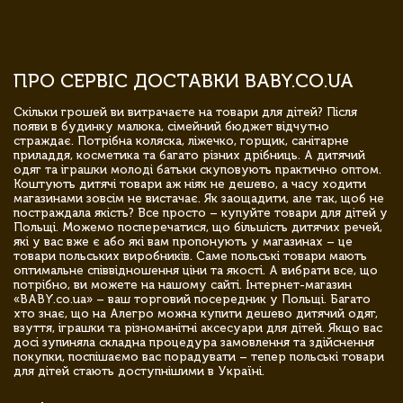
ПРО СЕРВІС ДОСТАВКИ BABY.CO.UA
Скільки грошей ви витрачаєте на товари для дітей? Після
появи в будинку малюка, сімейний бюджет відчутно
страждає. Потрібна коляска, ліжечко, горщик, санітарне
приладдя, косметика та багато різних дрібниць. А дитячий
одяг та іграшки молоді батьки скуповують практично оптом.
Коштують дитячі товари аж ніяк не дешево, а часу ходити
магазинами зовсім не вистачає. Як заощадити, але так, щоб не
постраждала якість? Все просто – купуйте товари для дітей у
Польщі. Можемо посперечатися, що більшість дитячих речей,
які у вас вже є або які вам пропонують у магазинах – це
товари польських виробників. Саме польські товари мають
оптимальне співвідношення ціни та якості. А вибрати все, що
потрібно, ви можете на нашому сайті. Інтернет-магазин
«BABY.co.ua» – ваш торговий посередник у Польщі. Багато
хто знає, що на Алегро можна купити дешево дитячий одяг,
взуття, іграшки та різноманітні аксесуари для дітей. Якщо вас
досі зупиняла складна процедура замовлення та здійснення
покупки, поспішаємо вас порадувати – тепер польські товари
для дітей стають доступнішими в Україні.