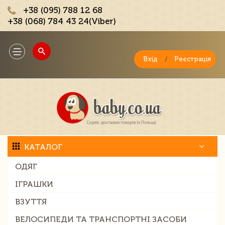
+38 (095) 788 12 68
+38 (068) 784 43 24(Viber)
;
Toggle
navigation
Вхід
/
Реєстрація
КАТАЛОГ
ОДЯГ
ІГРАШКИ
ВЗУТТЯ
ВЕЛОСИПЕДИ ТА ТРАНСПОРТНІ ЗАСОБИ