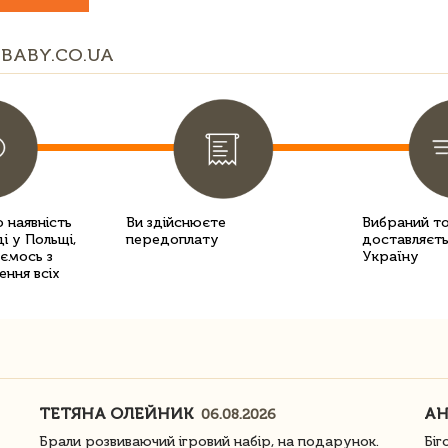
BABY.CO.UA
 наявність
Ви здійснюєте
Вибраний т
і у Польщі,
передоплату
доставляєть
уємось з
Україну
ення всіх
ТЕТЯНА ОЛЕЙНИК
АН
06.08.2026
Брали розвиваючий ігровий набір, на подарунок.
Біг