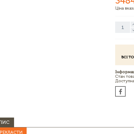
348
Ціна вка
ВСІ Т
Інформац
Стан тов
Доступна 
ПИС
РЕКЛАСТИ