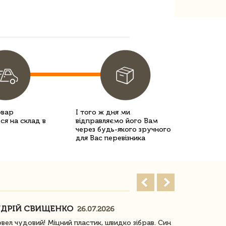
овар
І того ж дня ми
ся на склад в
відправляємо його Вам
через будь-якого зручного
для Вас перевізника
ДРІЙ СВИЩЕНКО
НАСТЯ
26.07.2026
18
овел чудовий! Міцний пластик, швидко зібрав. Син
Посилку отр