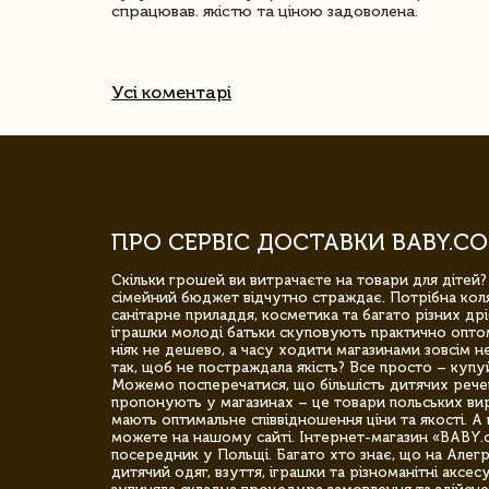
спрацював. якістю та ціною задоволена.
Усі коментарі
ПРО СЕРВІС ДОСТАВКИ BABY.CO
Скільки грошей ви витрачаєте на товари для дітей?
сімейний бюджет відчутно страждає. Потрібна коля
санітарне приладдя, косметика та багато різних дрі
іграшки молоді батьки скуповують практично опто
ніяк не дешево, а часу ходити магазинами зовсім не
так, щоб не постраждала якість? Все просто – купу
Можемо посперечатися, що більшість дитячих речей,
пропонують у магазинах – це товари польських вир
мають оптимальне співвідношення ціни та якості. А 
можете на нашому сайті. Інтернет-магазин «BABY.
посередник у Польщі. Багато хто знає, що на Але
дитячий одяг, взуття, іграшки та різноманітні аксес