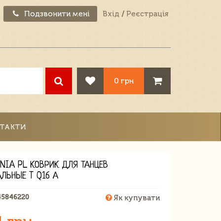
Подзвонити мені
Вхід
/
Реєстрація
0 грн
ТАКТИ
NIA PL КОВРИК ДЛЯ ТАНЦЕВ
АЛЬНЫЕ T Q16 А
45846220
Як купувати