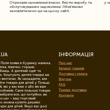
Отримали замовлення вчасно. Якістю виробу та
у з
обслуговуванням задоволенні. Обов'язково
замовлятимемо ще на цьому сайті.
.UA
ІНФОРМАЦІЯ
 Після появи в будинку малюка,
Про нас
ска, ліжечко, горщик,
Каталог товарів
бниць. А дитячий одяг та
Доставка і оплата
м. Коштують дитячі товари аж
 вистачає. Як заощадити, але
Відгуки
йте товари для дітей у Польщі.
FAQ
 які у вас вже є або які вам
Трекінг доставки
обників. Саме польські товари
вибрати все, що потрібно, ви
Контакти
co.ua» – ваш торговий
гро можна купити дешево
уари для дітей. Якщо вас досі