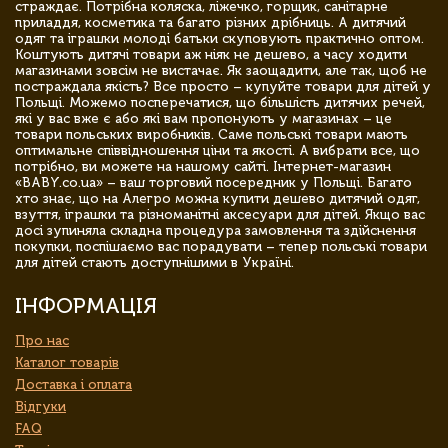
страждає. Потрібна коляска, ліжечко, горщик, санітарне
приладдя, косметика та багато різних дрібниць. А дитячий
одяг та іграшки молоді батьки скуповують практично оптом.
Коштують дитячі товари аж ніяк не дешево, а часу ходити
магазинами зовсім не вистачає. Як заощадити, але так, щоб не
постраждала якість? Все просто – купуйте товари для дітей у
Польщі. Можемо посперечатися, що більшість дитячих речей,
які у вас вже є або які вам пропонують у магазинах – це
товари польських виробників. Саме польські товари мають
оптимальне співвідношення ціни та якості. А вибрати все, що
потрібно, ви можете на нашому сайті. Інтернет-магазин
«BABY.co.ua» – ваш торговий посередник у Польщі. Багато
хто знає, що на Алегро можна купити дешево дитячий одяг,
взуття, іграшки та різноманітні аксесуари для дітей. Якщо вас
досі зупиняла складна процедура замовлення та здійснення
покупки, поспішаємо вас порадувати – тепер польські товари
для дітей стають доступнішими в Україні.
ІНФОРМАЦІЯ
Про нас
Каталог товарів
Доставка і оплата
Відгуки
FAQ