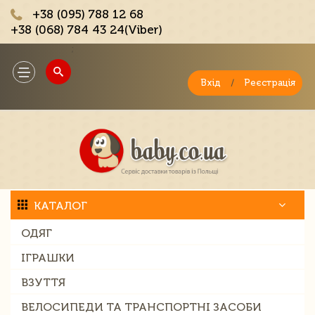
+38 (095) 788 12 68
+38 (068) 784 43 24(Viber)
;
Toggle
navigation
Вхід
/
Реєстрація
КАТАЛОГ
ОДЯГ
ІГРАШКИ
ВЗУТТЯ
ВЕЛОСИПЕДИ ТА ТРАНСПОРТНІ ЗАСОБИ