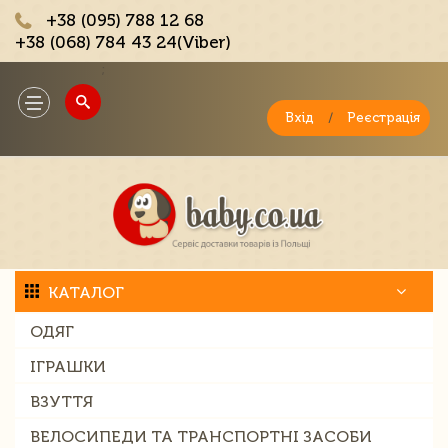
+38 (095) 788 12 68
+38 (068) 784 43 24(Viber)
;
Toggle
navigation
Вхід
/
Реєстрація
КАТАЛОГ
ОДЯГ
ІГРАШКИ
ВЗУТТЯ
ВЕЛОСИПЕДИ ТА ТРАНСПОРТНІ ЗАСОБИ