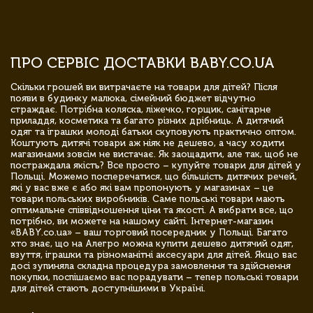
ПРО СЕРВІС ДОСТАВКИ BABY.CO.UA
Скільки грошей ви витрачаєте на товари для дітей? Після
появи в будинку малюка, сімейний бюджет відчутно
страждає. Потрібна коляска, ліжечко, горщик, санітарне
приладдя, косметика та багато різних дрібниць. А дитячий
одяг та іграшки молоді батьки скуповують практично оптом.
Коштують дитячі товари аж ніяк не дешево, а часу ходити
магазинами зовсім не вистачає. Як заощадити, але так, щоб не
постраждала якість? Все просто – купуйте товари для дітей у
Польщі. Можемо посперечатися, що більшість дитячих речей,
які у вас вже є або які вам пропонують у магазинах – це
товари польських виробників. Саме польські товари мають
оптимальне співвідношення ціни та якості. А вибрати все, що
потрібно, ви можете на нашому сайті. Інтернет-магазин
«BABY.co.ua» – ваш торговий посередник у Польщі. Багато
хто знає, що на Алегро можна купити дешево дитячий одяг,
взуття, іграшки та різноманітні аксесуари для дітей. Якщо вас
досі зупиняла складна процедура замовлення та здійснення
покупки, поспішаємо вас порадувати – тепер польські товари
для дітей стають доступнішими в Україні.