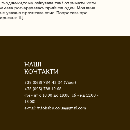
 льодяники,тому очікувала так і отримати, коли
незрячоі дів
имала розчарувалась прийшов один. Моя вина
Дуже задово
не уважно прочитала опис. Попросила про
ернення. Щ...
НАШІ
КОНТАКТИ
+38 (068) 784 43 24 (Viber)
+38 (095) 788 12 68
(пн - пт с 10:00 до 19:00, сб - нд 11:00 -
15:00)
e-mail: infobaby.co.ua@gmail.com