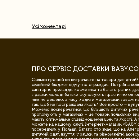
Усі коментарі
ПРО СЕРВІС ДОСТАВКИ BABY.CO
Скільки грошей ви витрачаєте на товари для дітей?
сімейний бюджет відчутно страждає. Потрібна коля
санітарне приладдя, косметика та багато різних дрі
іграшки молоді батьки скуповують практично опто
ніяк не дешево, а часу ходити магазинами зовсім не
так, щоб не постраждала якість? Все просто – купу
Можемо посперечатися, що більшість дитячих речей,
пропонують у магазинах – це товари польських вир
мають оптимальне співвідношення ціни та якості. А 
можете на нашому сайті. Інтернет-магазин «BABY.
посередник у Польщі. Багато хто знає, що на Але
дитячий одяг, взуття, іграшки та різноманітні аксес