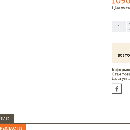
1096
Ціна вка
ВСІ Т
Інформац
Стан тов
Доступна 
ПИС
РЕКЛАСТИ