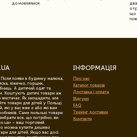
домовлялися.
два
отр
що 
пов
.UA
ІНФОРМАЦІЯ
 Після появи в будинку малюка,
Про нас
ска, ліжечко, горщик,
Каталог товарів
бниць. А дитячий одяг та
Доставка і оплата
м. Коштують дитячі товари аж
 вистачає. Як заощадити, але
Відгуки
йте товари для дітей у Польщі.
FAQ
 які у вас вже є або які вам
Трекінг доставки
обників. Саме польські товари
вибрати все, що потрібно, ви
Контакти
co.ua» – ваш торговий
гро можна купити дешево
уари для дітей. Якщо вас досі