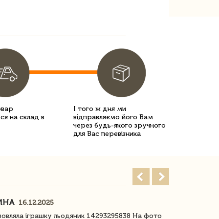
овар
І того ж дня ми
ся на склад в
відправляємо його Вам
через будь-якого зручного
для Вас перевізника
ИНА
ІРИНА БІ
16.12.2025
овляла іграшку льодяник 14293295838 На фото
Дякую за до