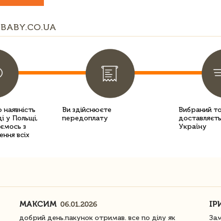
BABY.CO.UA
 наявність
Ви здійснюєте
Вибраний т
і у Польщі,
передоплату
доставляєть
уємось з
Україну
ення всіх
МАКСИМ
ІР
06.01.2026
добрий день.пакунок отримав. все по ділу як
Зам