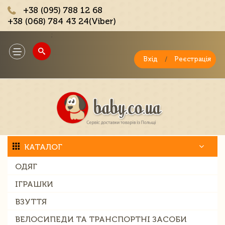
+38 (095) 788 12 68
+38 (068) 784 43 24(Viber)
;
Toggle
navigation
Вхід
/
Реєстрація
КАТАЛОГ
ОДЯГ
ІГРАШКИ
ВЗУТТЯ
ВЕЛОСИПЕДИ ТА ТРАНСПОРТНІ ЗАСОБИ