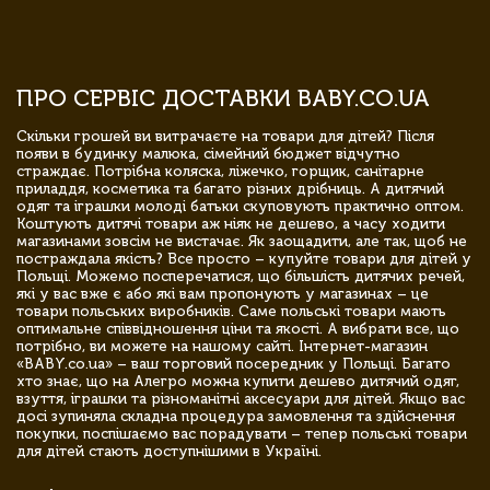
ПРО СЕРВІС ДОСТАВКИ BABY.CO.UA
Скільки грошей ви витрачаєте на товари для дітей? Після
появи в будинку малюка, сімейний бюджет відчутно
страждає. Потрібна коляска, ліжечко, горщик, санітарне
приладдя, косметика та багато різних дрібниць. А дитячий
одяг та іграшки молоді батьки скуповують практично оптом.
Коштують дитячі товари аж ніяк не дешево, а часу ходити
магазинами зовсім не вистачає. Як заощадити, але так, щоб не
постраждала якість? Все просто – купуйте товари для дітей у
Польщі. Можемо посперечатися, що більшість дитячих речей,
які у вас вже є або які вам пропонують у магазинах – це
товари польських виробників. Саме польські товари мають
оптимальне співвідношення ціни та якості. А вибрати все, що
потрібно, ви можете на нашому сайті. Інтернет-магазин
«BABY.co.ua» – ваш торговий посередник у Польщі. Багато
хто знає, що на Алегро можна купити дешево дитячий одяг,
взуття, іграшки та різноманітні аксесуари для дітей. Якщо вас
досі зупиняла складна процедура замовлення та здійснення
покупки, поспішаємо вас порадувати – тепер польські товари
для дітей стають доступнішими в Україні.