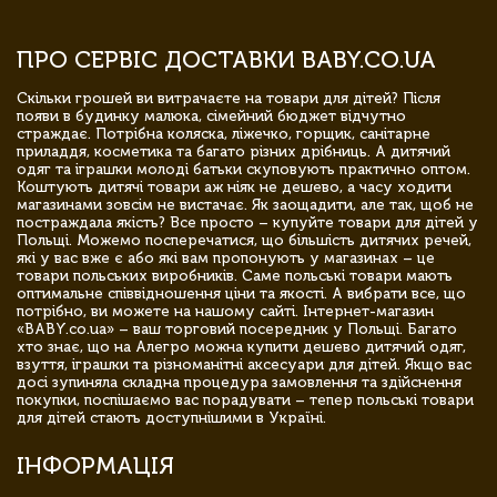
ПРО СЕРВІС ДОСТАВКИ BABY.CO.UA
Скільки грошей ви витрачаєте на товари для дітей? Після
появи в будинку малюка, сімейний бюджет відчутно
страждає. Потрібна коляска, ліжечко, горщик, санітарне
приладдя, косметика та багато різних дрібниць. А дитячий
одяг та іграшки молоді батьки скуповують практично оптом.
Коштують дитячі товари аж ніяк не дешево, а часу ходити
магазинами зовсім не вистачає. Як заощадити, але так, щоб не
постраждала якість? Все просто – купуйте товари для дітей у
Польщі. Можемо посперечатися, що більшість дитячих речей,
які у вас вже є або які вам пропонують у магазинах – це
товари польських виробників. Саме польські товари мають
оптимальне співвідношення ціни та якості. А вибрати все, що
потрібно, ви можете на нашому сайті. Інтернет-магазин
«BABY.co.ua» – ваш торговий посередник у Польщі. Багато
хто знає, що на Алегро можна купити дешево дитячий одяг,
взуття, іграшки та різноманітні аксесуари для дітей. Якщо вас
досі зупиняла складна процедура замовлення та здійснення
покупки, поспішаємо вас порадувати – тепер польські товари
для дітей стають доступнішими в Україні.
ІНФОРМАЦІЯ